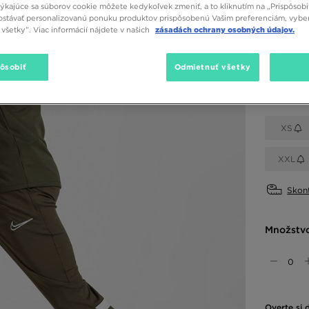
týkajúce sa súborov cookie môžete kedykoľvek zmeniť, a to kliknutím na „Prispôsobi
stávať personalizovanú ponuku produktov prispôsobenú Vašim preferenciám, vybe
všetky”. Viac informácií nájdete v našich
zásadách ochrany osobných údajov.
Dostupné
Khaki
pôsobiť
Odmietnuť všetky
Vybrať v
XS
XXL
Skont
Množstv
Overte si 