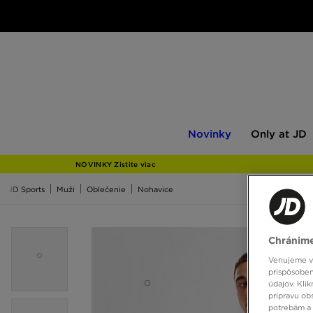
Novinky
Only
Novinky
Only at JD
at
JD
NOVINKY Zistite viac
JD Sports
Muži
Oblečenie
Nohavice
Chránime
Venujeme vš
prispôsoben
údajov. Kli
prípravu ob
potrebám a 