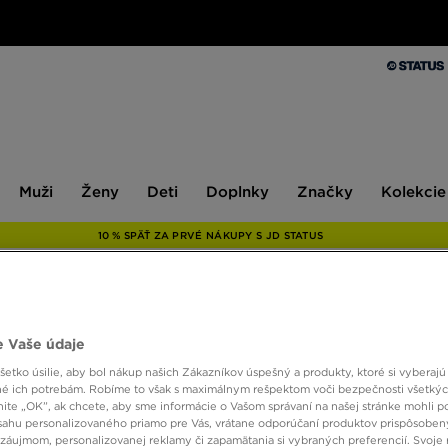
Muži
Ženy
Deti
Doplnky
Značky
Kolekcie
Muži
Ženy
Deti
Doplnky
Značky
Kolekcie
10 % SPÄŤ ZA PRVÉ NÁKUPY S JD STATUS
ONLY AT
 Vaše údaje
NIKE
etko úsilie, aby bol nákup našich Zákazníkov úspešný a produkty, ktoré si vyberajú 
é ich potrebám. Robíme to však s maximálnym rešpektom voči bezpečnosti všetký
knite „OK”, ak chcete, aby sme informácie o Vašom správaní na našej stránke mohli p
sahu personalizovaného priamo pre Vás, vrátane odporúčaní produktov prispôsobe
25,00
záujmom, personalizovanej reklamy či zapamätania si vybraných preferencií. Svoje 