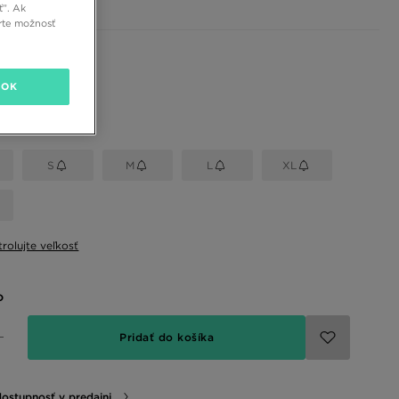
ť”. Ak
rte možnosť
 farby
OK
eľkosť
S
M
L
XL
rolujte veľkosť
o
Pridať do košíka
dostupnosť v predajni