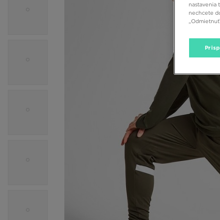
nastavenia 
nechcete do
„Odmietnuť 
Pris