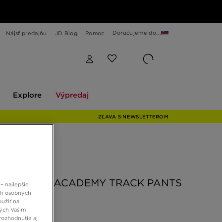
Doručujeme do...
Nájsť predajňu
JD Blog
Pomoc
Explore
Výpredaj
Explore
Výpredaj
ZĽAVA S NEWSLETTEROM
 JD
 NOHAVICE ACADEMY TRACK PANTS
– najlepšie
ch osobných
oužiť na
ných Vašim
 €
rozhodnutie aj