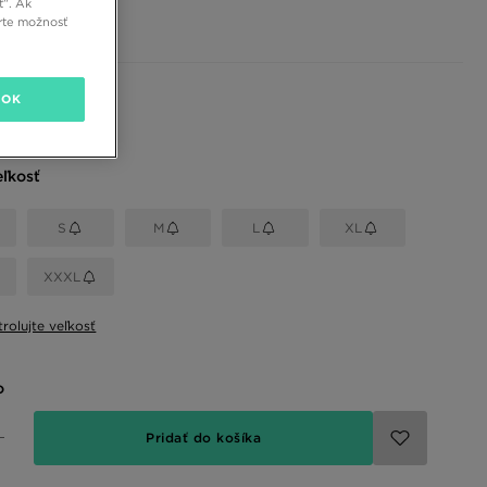
ť”. Ak
€
rte možnosť
 farby
OK
eľkosť
S
M
L
XL
XXXL
rolujte veľkosť
o
Pridať do košíka