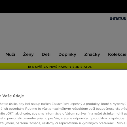
Muži
Ženy
Deti
Doplnky
Značky
Kolekcie
Muži
Ženy
Deti
Doplnky
Značky
Kolekcie
10 % SPÄŤ ZA PRVÉ NÁKUPY S JD STATUS
ONLY AT
 Vaše údaje
MCKEN
etko úsilie, aby bol nákup našich Zákazníkov úspešný a produkty, ktoré si vyberajú 
é ich potrebám. Robíme to však s maximálnym rešpektom voči bezpečnosti všetký
TRIČK
knite „OK”, ak chcete, aby sme informácie o Vašom správaní na našej stránke mohli p
sahu personalizovaného priamo pre Vás, vrátane odporúčaní produktov prispôsobe
záujmom, personalizovanej reklamy či zapamätania si vybraných preferencií. Svoje 