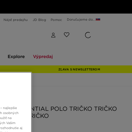
Doručujeme do...
Nájsť predajňu
JD Blog
Pomoc
Explore
Výpredaj
Explore
Výpredaj
ZĽAVA S NEWSLETTEROM
 JD
ZIE ESSENTIAL POLO TRIČKO TRIČKO
– najlepšie
ch osobných
O TRIČK TRIČKO
oužiť na
ných Vašim
rozhodnutie aj