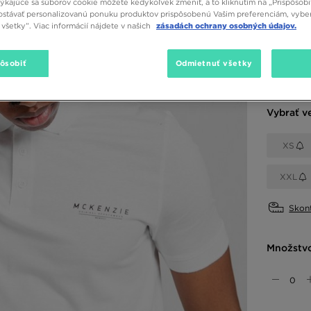
týkajúce sa súborov cookie môžete kedykoľvek zmeniť, a to kliknutím na „Prispôsobi
6,00 
stávať personalizovanú ponuku produktov prispôsobenú Vašim preferenciám, vybe
všetky”. Viac informácií nájdete v našich
zásadách ochrany osobných údajov.
Dostupné
pôsobiť
Odmietnuť všetky
Biela
Vybrať v
XS
XXL
Skont
Množstv