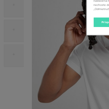
nastavenia 
nechcete do
„Odmietnuť 
Pris