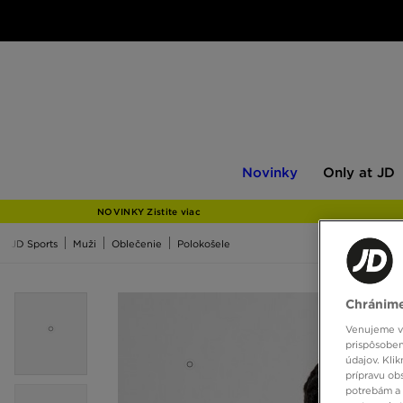
Novinky
Only
Novinky
Only at JD
at
JD
NOVINKY Zistite viac
JD Sports
Muži
Oblečenie
Polokošele
Chránime
Venujeme vš
prispôsoben
údajov. Kli
prípravu ob
potrebám a 