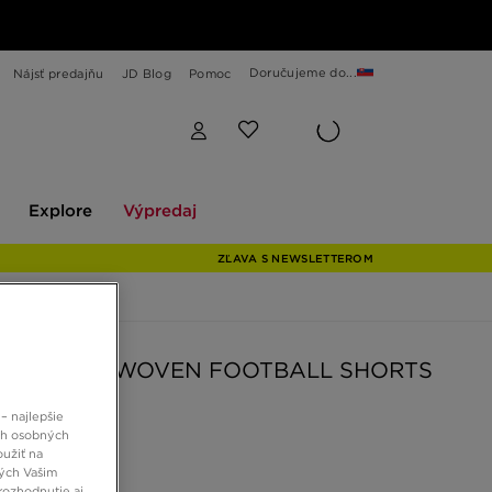
Doručujeme do...
Nájsť predajňu
JD Blog
Pomoc
Explore
Výpredaj
Explore
Výpredaj
ZĽAVA S NEWSLETTEROM
AS MATCH WOVEN FOOTBALL SHORTS
– najlepšie
ch osobných
€
oužiť na
ných Vašim
rozhodnutie aj