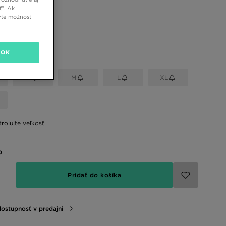
ť”. Ak
rte možnosť
 farby
OK
eľkosť
S
M
L
XL
rolujte veľkosť
o
Pridať do košíka
dostupnosť v predajni