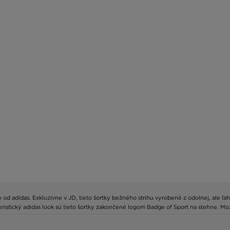
adidas. Exkluzívne v JD, tieto šortky bežného strihu vyrobené z odolnej, ale ľahke
ristický adidas look sú tieto šortky zakončené logom Badge of Sport na stehne. Mo