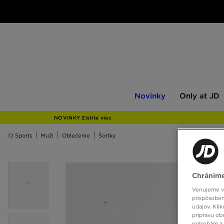
Novinky
Only
Novinky
Only at JD
at
JD
NOVINKY Zistite viac
JD Sports
Muži
Oblečenie
Šortky
Chránime
Venujeme vš
prispôsoben
údajov. Kli
prípravu ob
potrebám a 