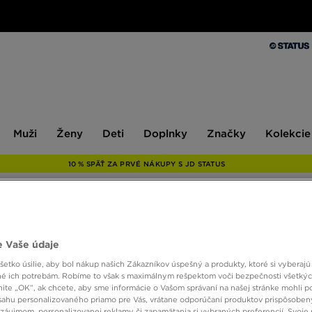
Muži
Ženy
Deti
Doplnky
Značky
Kolekcie
Muži
Ženy
Deti
Doplnky
Značky
Kolekcie
10 % SPÄŤ ZA PRVÉ NÁKUPY S JD STATUS
ADID
 Vaše údaje
etko úsilie, aby bol nákup našich Zákazníkov úspešný a produkty, ktoré si vyberajú 
é ich potrebám. Robíme to však s maximálnym rešpektom voči bezpečnosti všetký
12,00 
knite „OK”, ak chcete, aby sme informácie o Vašom správaní na našej stránke mohli p
sahu personalizovaného priamo pre Vás, vrátane odporúčaní produktov prispôsobe
záujmom, personalizovanej reklamy či zapamätania si vybraných preferencií. Svoje 