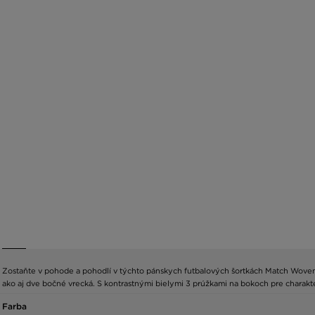
Zostaňte v pohode a pohodlí v týchto pánskych futbalových šortkách Match Woven od 
ako aj dve bočné vrecká. S kontrastnými bielymi 3 prúžkami na bokoch pre charakte
Farba