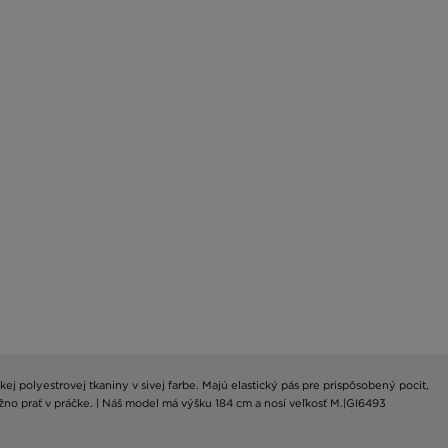
j polyestrovej tkaniny v sivej farbe. Majú elastický pás pre prispôsobený pocit,
žno prať v práčke. | Náš model má výšku 184 cm a nosí veľkosť M.|GI6493