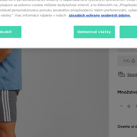
týkajúce sa súborov cookie môžete kedykoľvek zmeniť, a to kliknutím na „Prispôsobi
stávať personalizovanú ponuku produktov prispôsobenú Vašim preferenciám, vybe
Dostupné
všetky”. Viac informácií nájdete v našich
zásadách ochrany osobných údajov.
Sivá
pôsobiť
Odmietnuť všetky
Vybrať v
XS
XXL
Skont
Množstv
Overte si 