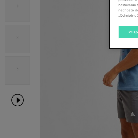
nastavenia 
nechcete do
„Odmietnuť 
Pris