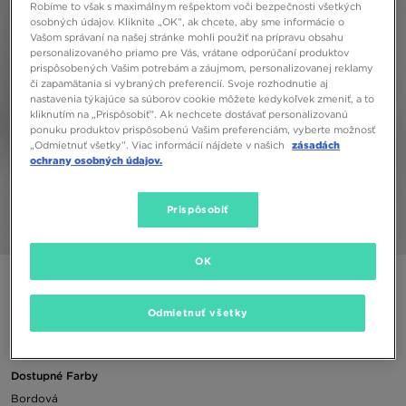
Robíme to však s maximálnym rešpektom voči bezpečnosti všetkých
osobných údajov. Kliknite „OK”, ak chcete, aby sme informácie o
Vašom správaní na našej stránke mohli použiť na prípravu obsahu
personalizovaného priamo pre Vás, vrátane odporúčaní produktov
prispôsobených Vašim potrebám a záujmom, personalizovanej reklamy
či zapamätania si vybraných preferencií. Svoje rozhodnutie aj
nastavenia týkajúce sa súborov cookie môžete kedykoľvek zmeniť, a to
kliknutím na „Prispôsobiť”. Ak nechcete dostávať personalizovanú
ponuku produktov prispôsobenú Vašim preferenciám, vyberte možnosť
„Odmietnuť všetky”. Viac informácií nájdete v našich
zásadách
ochrany osobných údajov.
Prispôsobiť
1/4
OK
JORDAN ŠORTKY M J ESS FLC SHORT
Odmietnuť všetky
25,00 €
Dostupné Farby
Bordová