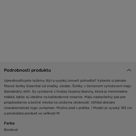
Podrobnosti produktu
Uprednostňujete ležérny štýl a vysokú úroveň pohodlia? Vyberte si pánske
flísové šortky Essential od značky Jordan. Šortky v červenom vyhotovení majú
štandardný strih. Sú vyrobené z hrubej česanej tkaniny, ktorá je mimoriadne
mäkká, takže sú ideálne na každodenné nosenie. Majú nastaviteľný pás pre
prispôsobenie a bočné vrecká na uloženie drobností. Vzhľad dotvára
charakteristické logo Jumpman. Možno prať v práčke. | Model je vysoký 183 cm
a predvádza produkt vo veľkosti M.
Farba
Bordová