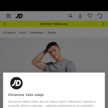
NOVINKY Zistite viac
JD Sports
Muži
Oblečenie
Šortky
Chránime Vaše údaje
Venujeme všetko úsilie, aby bol nákup našich Zákazníkov úspešný a
produkty, ktoré si vyberajú – najlepšie prispôsobené ich potrebám.