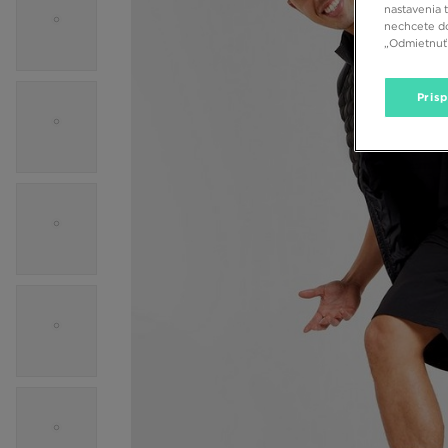
nastavenia 
nechcete do
„Odmietnuť 
Pris