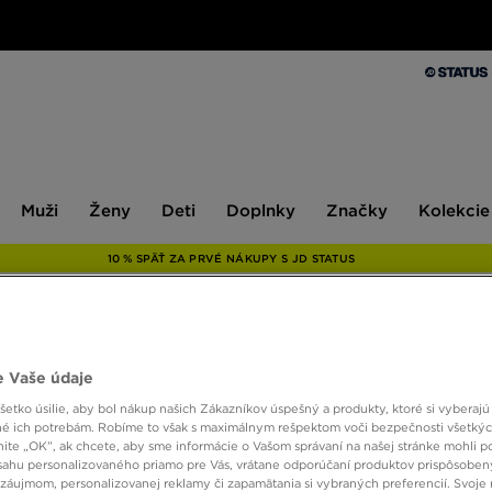
Muži
Ženy
Deti
Doplnky
Značky
Kolekcie
Muži
Ženy
Deti
Doplnky
Značky
Kolekcie
10 % SPÄŤ ZA PRVÉ NÁKUPY S JD STATUS
ONLY AT
 Vaše údaje
THE N
etko úsilie, aby bol nákup našich Zákazníkov úspešný a produkty, ktoré si vyberajú 
SHOR
é ich potrebám. Robíme to však s maximálnym rešpektom voči bezpečnosti všetký
knite „OK”, ak chcete, aby sme informácie o Vašom správaní na našej stránke mohli p
sahu personalizovaného priamo pre Vás, vrátane odporúčaní produktov prispôsobe
záujmom, personalizovanej reklamy či zapamätania si vybraných preferencií. Svoje 