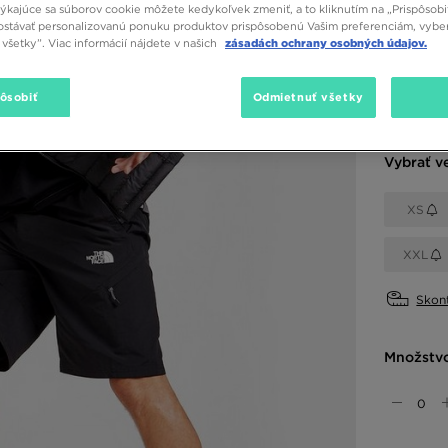
34,00
týkajúce sa súborov cookie môžete kedykoľvek zmeniť, a to kliknutím na „Prispôsobi
stávať personalizovanú ponuku produktov prispôsobenú Vašim preferenciám, vybe
všetky”. Viac informácií nájdete v našich
zásadách ochrany osobných údajov.
Dostupné
pôsobiť
Odmietnuť všetky
Čierna
Vybrať v
XS
XXL
Skont
Množstv