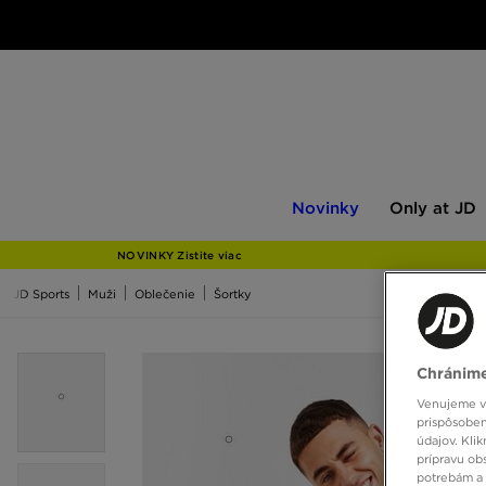
Novinky
Only
Novinky
Only at JD
at
JD
NOVINKY Zistite viac
JD Sports
Muži
Oblečenie
Šortky
Chránime
Venujeme vš
prispôsoben
údajov. Kli
prípravu ob
potrebám a 