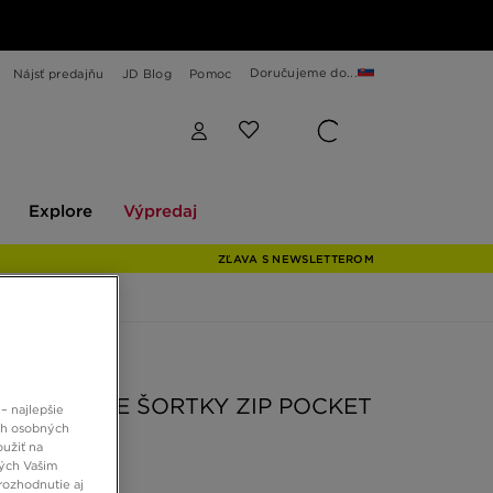
Doručujeme do...
Nájsť predajňu
JD Blog
Pomoc
Explore
Výpredaj
Explore
Výpredaj
ZĽAVA S NEWSLETTEROM
 JD
ORTH FACE ŠORTKY ZIP POCKET
– najlepšie
TS
ch osobných
oužiť na
ných Vašim
rozhodnutie aj