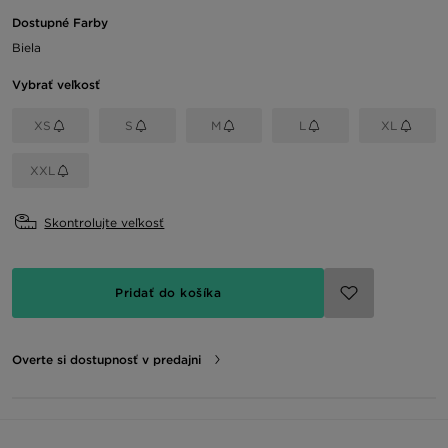
Dostupné Farby
Biela
Vybrať veľkosť
XS
S
M
L
XL
XXL
Skontrolujte veľkosť
Pridať do košíka
Overte si dostupnosť v predajni