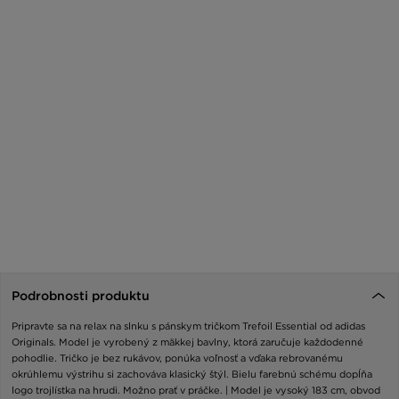
Podrobnosti produktu
Pripravte sa na relax na slnku s pánskym tričkom Trefoil Essential od adidas
Originals. Model je vyrobený z mäkkej bavlny, ktorá zaručuje každodenné
pohodlie. Tričko je bez rukávov, ponúka voľnosť a vďaka rebrovanému
okrúhlemu výstrihu si zachováva klasický štýl. Bielu farebnú schému dopĺňa
logo trojlístka na hrudi. Možno prať v práčke. | Model je vysoký 183 cm, obvod