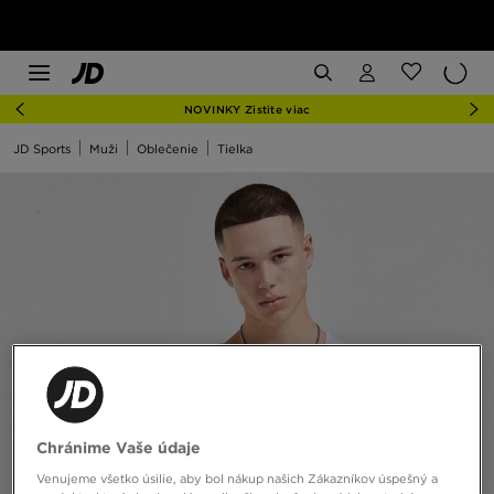
NOVINKY Zistite viac
JD Sports
Muži
Oblečenie
Tielka
Chránime Vaše údaje
Venujeme všetko úsilie, aby bol nákup našich Zákazníkov úspešný a