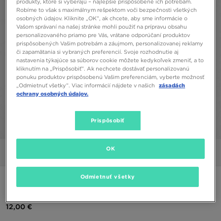
produkty, ktoré si vyberajú – najlepšie prispôsobené ich potrebám.
Robíme to však s maximálnym rešpektom voči bezpečnosti všetkých
osobných údajov. Kliknite „OK”, ak chcete, aby sme informácie o
Vašom správaní na našej stránke mohli použiť na prípravu obsahu
personalizovaného priamo pre Vás, vrátane odporúčaní produktov
prispôsobených Vašim potrebám a záujmom, personalizovanej reklamy
či zapamätania si vybraných preferencií. Svoje rozhodnutie aj
nastavenia týkajúce sa súborov cookie môžete kedykoľvek zmeniť, a to
kliknutím na „Prispôsobiť”. Ak nechcete dostávať personalizovanú
ponuku produktov prispôsobenú Vašim preferenciám, vyberte možnosť
„Odmietnuť všetky”. Viac informácií nájdete v našich
zásadách
ochrany osobných údajov.
Prispôsobiť
1/5
OK
Obrázky
Video
Odmietnuť všetky
ADIDAS TRIČKO TREF ESS VEST WHT
12,00 €