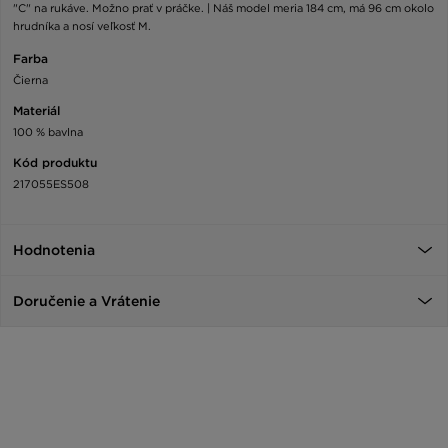
"C" na rukáve. Možno prať v práčke. | Náš model meria 184 cm, má 96 cm okolo
hrudníka a nosí veľkosť M.
Farba
Čierna
Materiál
100 % bavlna
Kód produktu
217055ES508
Hodnotenia
Doručenie a Vrátenie