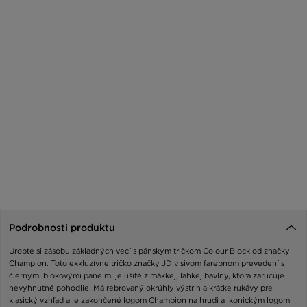
Podrobnosti produktu
Urobte si zásobu základných vecí s pánskym tričkom Colour Block od značky
Champion. Toto exkluzívne tričko značky JD v sivom farebnom prevedení s
čiernymi blokovými panelmi je ušité z mäkkej, ľahkej bavlny, ktorá zaručuje
nevyhnutné pohodlie. Má rebrovaný okrúhly výstrih a krátke rukávy pre
klasický vzhľad a je zakončené logom Champion na hrudi a ikonickým logom