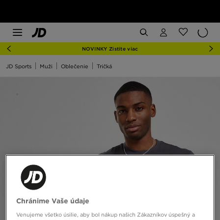
NOVINKY Zistite viac
JD Sports
Muži
Oblečenie
Tričká
Chránime Vaše údaje
Venujeme všetko úsilie, aby bol nákup našich Zákazníkov úspešný a