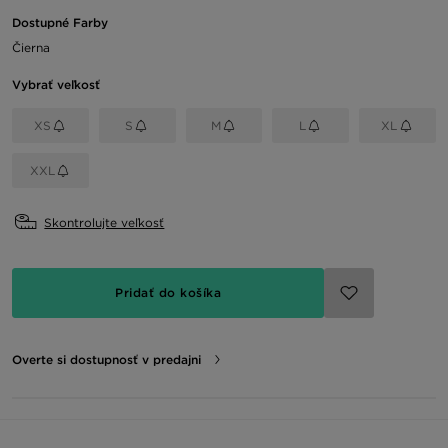
Dostupné Farby
Čierna
Vybrať veľkosť
XS
S
M
L
XL
XXL
Skontrolujte veľkosť
Pridať do košíka
Overte si dostupnosť v predajni