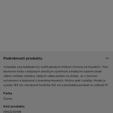
Podrobnosti produktu
Vylepšite svoj každodenný outfit pánskym tričkom Chroma od Hoodrich. Toto
bavlnené tričko s klasickým okrúhlym výstrihom a krátkymi rukávmi dodá
vášmu vzhľadu odvážny nádych vďaka potlači na chrbte. Je v čiernom
vyhotovení a doplnené o branding Hoodrich. Možno prať v práčke. Model je
vysoký 183 cm, má obvod hrudníka 102 cm a predvádza produkt vo veľkosti M.
Farba
Čierna
Kód produktu
HR02250199