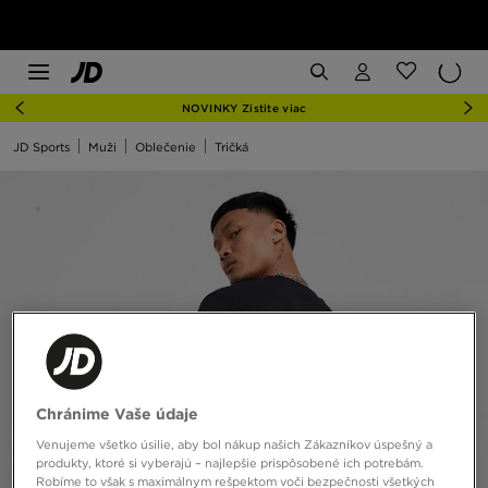
NOVINKY Zistite viac
JD Sports
Muži
Oblečenie
Tričká
Chránime Vaše údaje
Venujeme všetko úsilie, aby bol nákup našich Zákazníkov úspešný a
produkty, ktoré si vyberajú – najlepšie prispôsobené ich potrebám.
Robíme to však s maximálnym rešpektom voči bezpečnosti všetkých