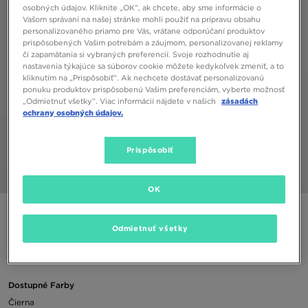
osobných údajov. Kliknite „OK”, ak chcete, aby sme informácie o
Vašom správaní na našej stránke mohli použiť na prípravu obsahu
personalizovaného priamo pre Vás, vrátane odporúčaní produktov
prispôsobených Vašim potrebám a záujmom, personalizovanej reklamy
či zapamätania si vybraných preferencií. Svoje rozhodnutie aj
nastavenia týkajúce sa súborov cookie môžete kedykoľvek zmeniť, a to
kliknutím na „Prispôsobiť”. Ak nechcete dostávať personalizovanú
ponuku produktov prispôsobenú Vašim preferenciám, vyberte možnosť
„Odmietnuť všetky”. Viac informácií nájdete v našich
zásadách
ochrany osobných údajov.
Prispôsobiť
1/5
OK
HOODRICH TRIČKO CHROMA
Odmietnuť všetky
20,00 €
Dostupné Farby
Čierna