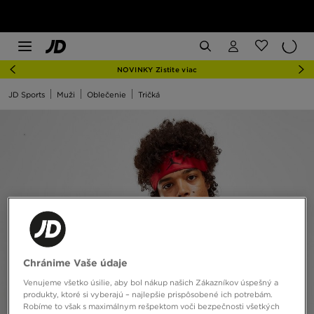
NOVINKY Zistite viac
JD Sports
Muži
Oblečenie
Tričká
Chránime Vaše údaje
Venujeme všetko úsilie, aby bol nákup našich Zákazníkov úspešný a
produkty, ktoré si vyberajú – najlepšie prispôsobené ich potrebám.
Robíme to však s maximálnym rešpektom voči bezpečnosti všetkých