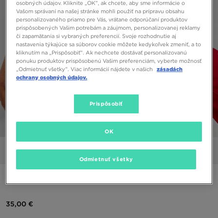
osobných údajov. Kliknite „OK”, ak chcete, aby sme informácie o
Vašom správaní na našej stránke mohli použiť na prípravu obsahu
personalizovaného priamo pre Vás, vrátane odporúčaní produktov
prispôsobených Vašim potrebám a záujmom, personalizovanej reklamy
či zapamätania si vybraných preferencií. Svoje rozhodnutie aj
nastavenia týkajúce sa súborov cookie môžete kedykoľvek zmeniť, a to
kliknutím na „Prispôsobiť”. Ak nechcete dostávať personalizovanú
ponuku produktov prispôsobenú Vašim preferenciám, vyberte možnosť
„Odmietnuť všetky”. Viac informácií nájdete v našich
zásadách
ochrany osobných údajov.
Prispôsobiť
1/5
OK
Obrázky
Video
Odmietnuť všetky
JORDAN AIR TRIČKO
35,00 €