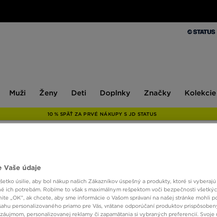
Muži
Ženy
Deti
Doplnky
Značky
Kolekcie
Muži
Ženy
Deti
Doplnky
Značky
Kolekcie
10 % SPÄŤ ZA PRVÉ NÁKUPY S JD STATUS
JORDA
 Vaše údaje
etko úsilie, aby bol nákup našich Zákazníkov úspešný a produkty, ktoré si vyberajú 
é ich potrebám. Robíme to však s maximálnym rešpektom voči bezpečnosti všetký
35,00
knite „OK”, ak chcete, aby sme informácie o Vašom správaní na našej stránke mohli p
sahu personalizovaného priamo pre Vás, vrátane odporúčaní produktov prispôsobe
záujmom, personalizovanej reklamy či zapamätania si vybraných preferencií. Svoje 