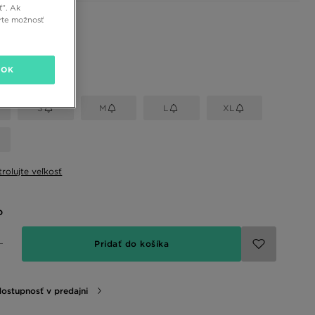
ť”. Ak
rte možnosť
 farby
OK
eľkosť
S
M
L
XL
rolujte veľkosť
o
Pridať do košíka
dostupnosť v predajni