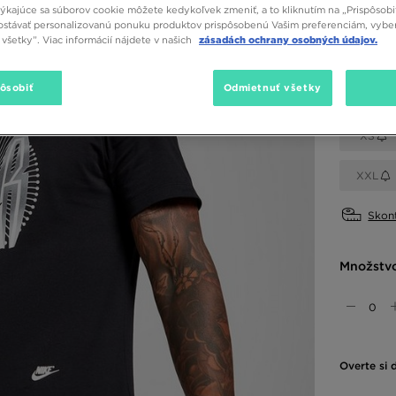
týkajúce sa súborov cookie môžete kedykoľvek zmeniť, a to kliknutím na „Prispôsobi
stávať personalizovanú ponuku produktov prispôsobenú Vašim preferenciám, vybe
Dostupné
všetky”. Viac informácií nájdete v našich
zásadách ochrany osobných údajov.
Čierna
pôsobiť
Odmietnuť všetky
Vybrať v
XS
XXL
Skont
Množstv
Overte si 