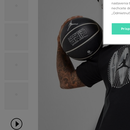
nastavenia 
nechcete do
„Odmietnuť 
Pris