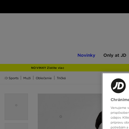
Novinky
Only
Novinky
Only at JD
at
JD
NOVINKY Zistite viac
JD Sports
Muži
Oblečenie
Tričká
Chránime
Venujeme vš
prispôsoben
údajov. Kli
prípravu ob
potrebám a 