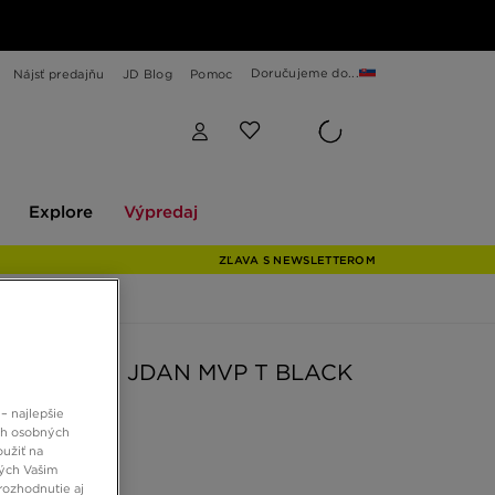
Doručujeme do...
Nájsť predajňu
JD Blog
Pomoc
Explore
Výpredaj
Explore
Výpredaj
ZĽAVA S NEWSLETTEROM
N TRIČKO JDAN MVP T BLACK
– najlepšie
ch osobných
 €
oužiť na
ných Vašim
rozhodnutie aj