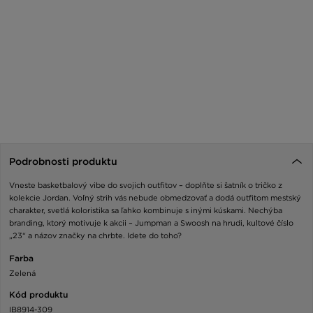
Podrobnosti produktu
Vneste basketbalový vibe do svojich outfitov – doplňte si šatník o tričko z
kolekcie Jordan. Voľný strih vás nebude obmedzovať a dodá outfitom mestský
charakter, svetlá koloristika sa ľahko kombinuje s inými kúskami. Nechýba
branding, ktorý motivuje k akcii – Jumpman a Swoosh na hrudi, kultové číslo
„23“ a názov značky na chrbte. Idete do toho?
Farba
Zelená
Kód produktu
IB8914-309