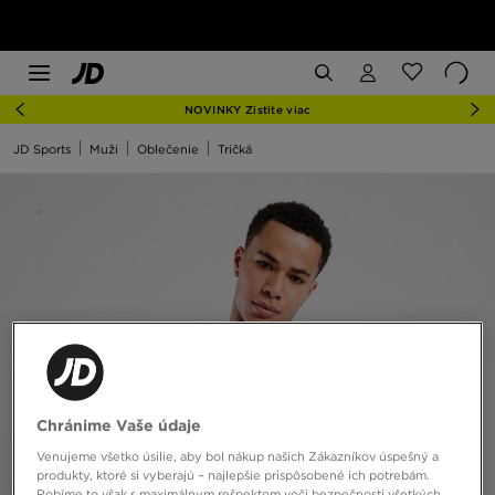
NOVINKY Zistite viac
JD Sports
Muži
Oblečenie
Tričká
Chránime Vaše údaje
Venujeme všetko úsilie, aby bol nákup našich Zákazníkov úspešný a
produkty, ktoré si vyberajú – najlepšie prispôsobené ich potrebám.
Robíme to však s maximálnym rešpektom voči bezpečnosti všetkých