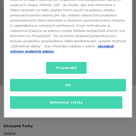
osobných údajov. Kliknite „OK”, ak chcete, aby sme informácie o
Vašom správaní na našej stránke mohli použiť na prípravu obsahu
personalizovaného priamo pre Vás, vrátane odporúčaní produktov
prispôsobených Vašim potrebám a záujmom, personalizovanej reklamy
či zapamätania si vybraných preferencií. Svoje rozhodnutie aj
nastavenia týkajúce sa súborov cookie môžete kedykoľvek zmeniť, a to
kliknutím na „Prispôsobiť”. Ak nechcete dostávať personalizovanú
ponuku produktov prispôsobenú Vašim preferenciám, vyberte možnosť
„Odmietnuť všetky”. Viac informácií nájdete v našich
zásadách
ochrany osobných údajov.
Prispôsobiť
1/4
OK
JORDAN TRIČKO M J FLT MVP JM HBR SS CREW
Odmietnuť všetky
16,00 €
Dostupné Farby
Zelená