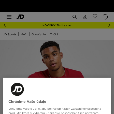
NOVINKY Zistite viac
JD Sports
Muži
Oblečenie
Tričká
Chránime Vaše údaje
Venujeme všetko úsilie, aby bol nákup našich Zákazníkov úspešný a
produkty, ktoré si vyberajú – najlepšie prispôsobené ich potrebám.