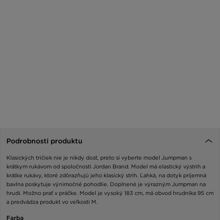
Podrobnosti produktu
Klasických tričiek nie je nikdy dosť, preto si vyberte model Jumpman s
krátkym rukávom od spoločnosti Jordan Brand. Model má elastický výstrih a
krátke rukávy, ktoré zdôrazňujú jeho klasický strih. Ľahká, na dotyk príjemná
bavlna poskytuje výnimočné pohodlie. Doplnené je výrazným Jumpman na
hrudi. Možno prať v práčke. Model je vysoký 183 cm, má obvod hrudníka 95 cm
a predvádza produkt vo veľkosti M.
Farba