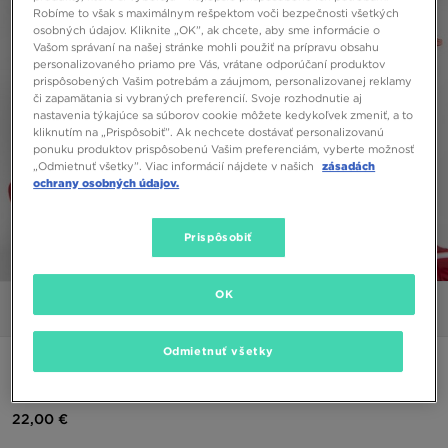
Robíme to však s maximálnym rešpektom voči bezpečnosti všetkých
osobných údajov. Kliknite „OK”, ak chcete, aby sme informácie o
Vašom správaní na našej stránke mohli použiť na prípravu obsahu
personalizovaného priamo pre Vás, vrátane odporúčaní produktov
prispôsobených Vašim potrebám a záujmom, personalizovanej reklamy
či zapamätania si vybraných preferencií. Svoje rozhodnutie aj
nastavenia týkajúce sa súborov cookie môžete kedykoľvek zmeniť, a to
kliknutím na „Prispôsobiť”. Ak nechcete dostávať personalizovanú
ponuku produktov prispôsobenú Vašim preferenciám, vyberte možnosť
„Odmietnuť všetky”. Viac informácií nájdete v našich
zásadách
ochrany osobných údajov.
Prispôsobiť
1/5
OK
Obrázky
Video
Odmietnuť všetky
JORDAN TRIČKO M J JUMPMAN EMB SS CREW
22,00 €