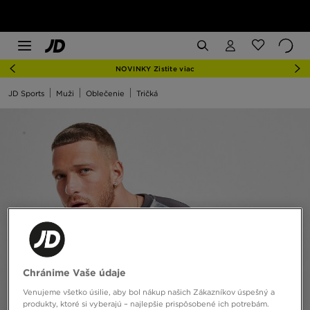
NOVINKY Zistite viac
JD Sports
Muži
Oblečenie
Tričká
Chránime Vaše údaje
Venujeme všetko úsilie, aby bol nákup našich Zákazníkov úspešný a
produkty, ktoré si vyberajú – najlepšie prispôsobené ich potrebám.