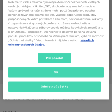
Robíme to však s maximálnym rešpektom voči bezpečnosti všetkých
osobných údajov. Kliknite „OK”, ak chcete, aby sme informácie o
Vašom správaní na našej stránke mohli použiť na prípravu obsahu
personalizovaného priamo pre Vás, vrátane odporúčaní produktov
prispôsobených Vašim potrebám a záujmom, personalizovanej reklamy
či zapamätania si vybraných preferencií. Svoje rozhodnutie aj
nastavenia týkajúce sa súborov cookie môžete kedykoľvek zmeniť, a to
kliknutím na „Prispôsobiť”. Ak nechcete dostávať personalizovanú
ponuku produktov prispôsobenú Vašim preferenciám, vyberte možnosť
„Odmietnuť všetky”. Viac informácií nájdete v našich
zásadách
ochrany osobných údajov.
Prispôsobiť
1/4
OK
Obrázky
Video
Odmietnuť všetky
ONLY AT JD
McKENZIE TRIČKO EMMET POLY TAPE TRIČKO