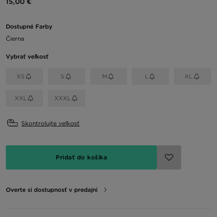
15,00 €
Dostupné Farby
Čierna
Vybrať veľkosť
XS
S
M
L
XL
XXL
XXXL
Skontrolujte veľkosť
Pridať do košíka
Overte si dostupnosť v predajni