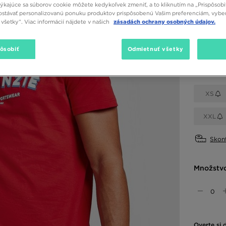
týkajúce sa súborov cookie môžete kedykoľvek zmeniť, a to kliknutím na „Prispôsobi
stávať personalizovanú ponuku produktov prispôsobenú Vašim preferenciám, vybe
všetky”. Viac informácií nájdete v našich
zásadách ochrany osobných údajov.
Dostupné
Červená
pôsobiť
Odmietnuť všetky
Vybrať v
XS
XXL
Skont
Množstv
Overte si 