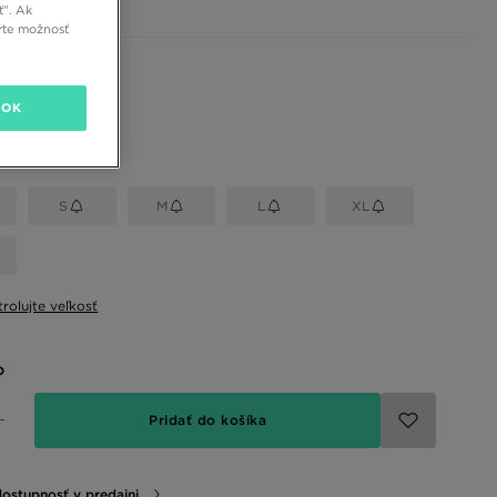
ť”. Ak
rte možnosť
 farby
OK
eľkosť
S
M
L
XL
rolujte veľkosť
o
Pridať do košíka
dostupnosť v predajni