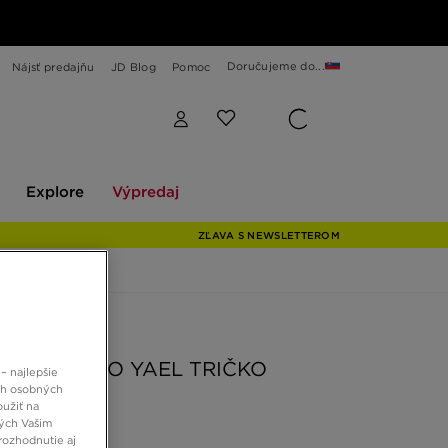
Doručujeme do...
Nájsť predajňu
JD Blog
Pomoc
Explore
Výpredaj
Explore
Výpredaj
ZĽAVA S NEWSLETTEROM
 JD
ZIE TRIČKO YAEL TRIČKO
– najlepšie
ch osobných
oužiť na
ných Vašim
€
rozhodnutie aj