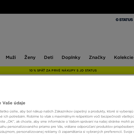
Muži
Ženy
Deti
Doplnky
Značky
Kolekcie
Muži
Ženy
Deti
Doplnky
Značky
Kolekcie
10 % SPÄŤ ZA PRVÉ NÁKUPY S JD STATUS
ONLY AT
 Vaše údaje
McKEN
etko úsilie, aby bol nákup našich Zákazníkov úspešný a produkty, ktoré si vyberajú 
é ich potrebám. Robíme to však s maximálnym rešpektom voči bezpečnosti všetký
knite „OK”, ak chcete, aby sme informácie o Vašom správaní na našej stránke mohli p
sahu personalizovaného priamo pre Vás, vrátane odporúčaní produktov prispôsobe
6,00 
záujmom, personalizovanej reklamy či zapamätania si vybraných preferencií. Svoje 