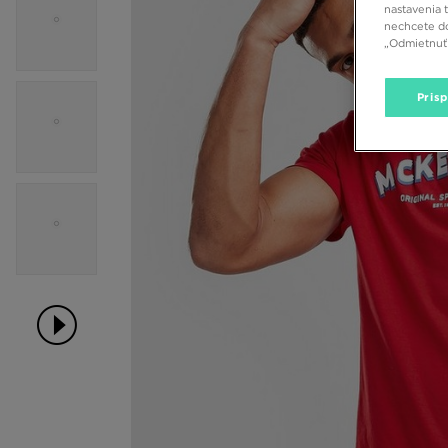
nastavenia 
nechcete do
„Odmietnuť 
Pris