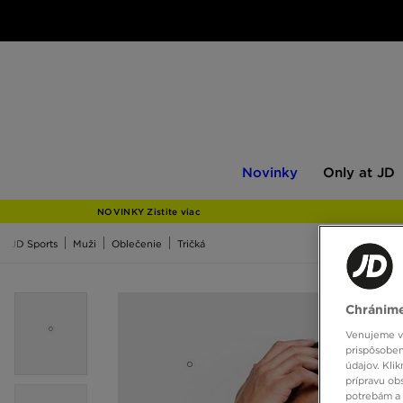
Novinky
Only
Novinky
Only at JD
at
JD
NOVINKY Zistite viac
JD Sports
Muži
Oblečenie
Tričká
Chránime
Venujeme vš
prispôsoben
údajov. Kli
prípravu ob
potrebám a 