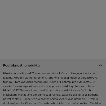
Podrobnosti produktu
Pánska bunda Storm-FIT Windrunner od spoločnosti Nike je jednoducho
ideálna. Model v čiernej farbe je vyrobený z hladkej, odolnej polyesterovej
tkaniny, ktorá vás vďaka technológii Storm-FIT ochráni pred vlhkosťou. O
vysokú úroveň tepelného komfortu sa postará mäkká syntetická izolácia
PRIMALOFT Thermoplume, predĺžený strih a praktická kapucňa. Strih s
elastickými manžetami pohodlne sedí na tele, zatiaľ čo dvojitý zips pomáha
udržať teplotu. Bočné vrecká na zips pojmú všetky vaše drobnosti. Dizajn je
doplnený o Nike Chevron a Swoosh na hrudi. Možno prať v práčke. | Model je