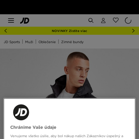
NOVINKY Zistite viac
JD Sports
Muži
Oblečenie
Zimné bundy
Chránime Vaše údaje
Venujeme všetko úsilie, aby bol nákup našich Zákazníkov úspešný a