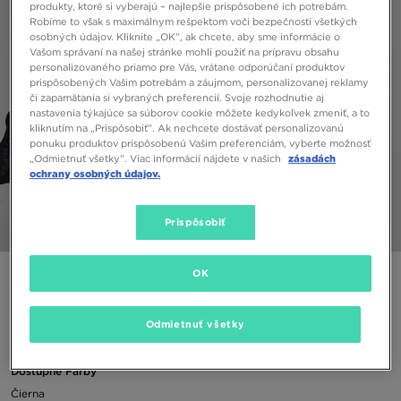
produkty, ktoré si vyberajú – najlepšie prispôsobené ich potrebám.
Robíme to však s maximálnym rešpektom voči bezpečnosti všetkých
osobných údajov. Kliknite „OK”, ak chcete, aby sme informácie o
Vašom správaní na našej stránke mohli použiť na prípravu obsahu
personalizovaného priamo pre Vás, vrátane odporúčaní produktov
prispôsobených Vašim potrebám a záujmom, personalizovanej reklamy
či zapamätania si vybraných preferencií. Svoje rozhodnutie aj
nastavenia týkajúce sa súborov cookie môžete kedykoľvek zmeniť, a to
kliknutím na „Prispôsobiť”. Ak nechcete dostávať personalizovanú
ponuku produktov prispôsobenú Vašim preferenciám, vyberte možnosť
„Odmietnuť všetky”. Viac informácií nájdete v našich
zásadách
ochrany osobných údajov.
Prispôsobiť
1/6
OK
NIKE BUNDA ZIMNÁ M NK SF WR PL-FLD HD PARKA
Odmietnuť všetky
56,00 €
Dostupné Farby
Čierna