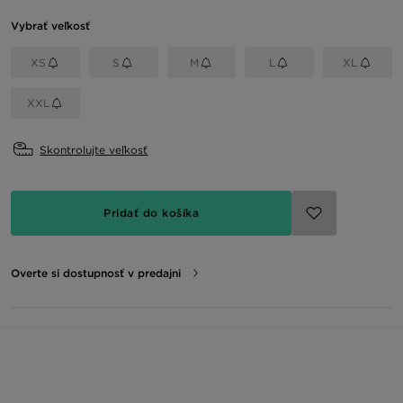
Vybrať veľkosť
XS
S
M
L
XL
XXL
Skontrolujte veľkosť
Pridať do košíka
Overte si dostupnosť v predajni