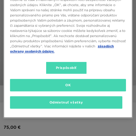
osobných údajov. Kliknite „OK”, ak chcete, aby sme informácie o
Vašom správaní na našej stránke mohli použiť na prípravu obsahu
personalizovaného priamo pre Vás, vrátane odporúčaní produktov
prispôsobených Vašim potrebám a záujmom, personalizovanej reklamy
či zapamätania si vybraných preferencií. Svoje rozhodnutie aj
nastavenia týkajúce sa súborov cookie môžete kedykoľvek zmeniť, a to
kliknutím na „Prispôsobiť”. Ak nechcete dostávať personalizovanú
ponuku produktov prispôsobenú Vašim preferenciám, vyberte možnosť
„Odmietnuť všetky”. Viac informácií nájdete v našich
zásadách
ochrany osobných údajov.
Prispôsobiť
1/5
OK
Obrázky
Video
Odmietnuť všetky
SUPPLY & DEMAND BUNDA BRISK JACKET
75,00 €