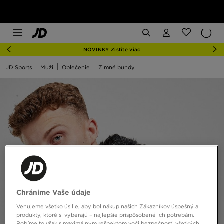
NOVINKY Zistite viac
JD Sports
Muži
Oblečenie
Zimné bundy
Chránime Vaše údaje
Venujeme všetko úsilie, aby bol nákup našich Zákazníkov úspešný a
produkty, ktoré si vyberajú – najlepšie prispôsobené ich potrebám.
Robíme to však s maximálnym rešpektom voči bezpečnosti všetkých