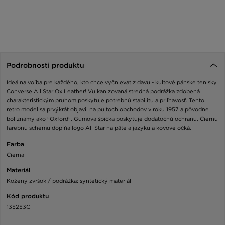
Podrobnosti produktu
Ideálna voľba pre každého, kto chce vyčnievať z davu - kultové pánske tenisky
Converse All Star Ox Leather! Vulkanizovaná stredná podrážka zdobená
charakteristickým pruhom poskytuje potrebnú stabilitu a priľnavosť. Tento
retro model sa prvýkrát objavil na pultoch obchodov v roku 1957 a pôvodne
bol známy ako "Oxford". Gumová špička poskytuje dodatočnú ochranu. Čiernu
farebnú schému dopĺňa logo All Star na päte a jazyku a kovové očká.
Farba
Čierna
Materiál
Kožený zvršok / podrážka: syntetický materiál
Kód produktu
135253C