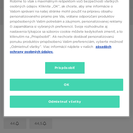
Robíme to však s maximálnym rešpektom voči bezpečnosti všetkých
1/6
osobných údajov. Kliknite „OK”, ak chcete, aby sme informácie o
Vašom správaní na našej stránke mohli použiť na prípravu obsahu
personalizovaného priamo pre Vás, vrátane odporúčaní produktov
Obrázky
360°
prispôsobených Vašim potrebám a záujmom, personalizovanej reklamy
či zapamätania si vybraných preferencií. Svoje rozhodnutie aj
nastavenia týkajúce sa súborov cookie môžete kedykoľvek zmeniť, a to
CONVERSE CHUCK TAYLOR ALL STAR OX LEATHER MONO
kliknutím na „Prispôsobiť”. Ak nechcete dostávať personalizovanú
ponuku produktov prispôsobenú Vašim preferenciám, vyberte možnosť
„Odmietnuť všetky”. Viac informácií nájdete v našich
zásadách
58,00 €
ochrany osobných údajov.
Dostupné Farby
Prispôsobiť
Čierna
Vybrať veľkosť
OK
EU
US
Odmietnuť všetky
41
41,5
42
42,5
43
44
44,5