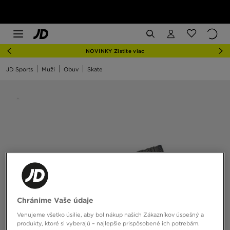
NOVINKY Zistite viac
JD Sports
Muži
Obuv
Skate
Chránime Vaše údaje
Venujeme všetko úsilie, aby bol nákup našich Zákazníkov úspešný a
produkty, ktoré si vyberajú – najlepšie prispôsobené ich potrebám.