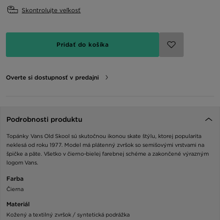
Skontrolujte veľkosť
Pridať do košíka
Overte si dostupnosť v predajni
Podrobnosti produktu
Topánky Vans Old Skool sú skutočnou ikonou skate štýlu, ktorej popularita
neklesá od roku 1977. Model má plátenný zvršok so semišovými vrstvami na
špičke a päte. Všetko v čierno-bielej farebnej schéme a zakončené výrazným
logom Vans.
Farba
Čierna
Materiál
Kožený a textilný zvršok / syntetická podrážka