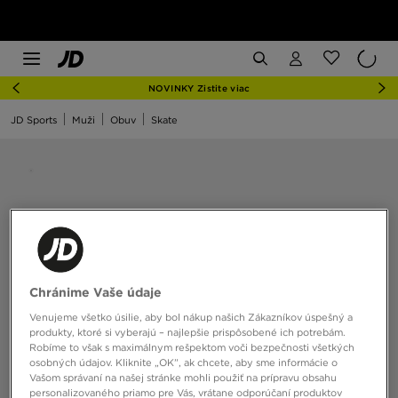
NOVINKY Zistite viac
JD Sports
Muži
Obuv
Skate
Chránime Vaše údaje
Venujeme všetko úsilie, aby bol nákup našich Zákazníkov úspešný a
produkty, ktoré si vyberajú – najlepšie prispôsobené ich potrebám.
Robíme to však s maximálnym rešpektom voči bezpečnosti všetkých
osobných údajov. Kliknite „OK”, ak chcete, aby sme informácie o
Vašom správaní na našej stránke mohli použiť na prípravu obsahu
personalizovaného priamo pre Vás, vrátane odporúčaní produktov