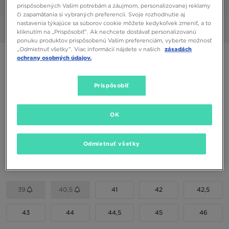
1/6
prispôsobených Vašim potrebám a záujmom, personalizovanej reklamy
či zapamätania si vybraných preferencií. Svoje rozhodnutie aj
nastavenia týkajúce sa súborov cookie môžete kedykoľvek zmeniť, a to
Obrázky
360°
Video
kliknutím na „Prispôsobiť”. Ak nechcete dostávať personalizovanú
ponuku produktov prispôsobenú Vašim preferenciám, vyberte možnosť
„Odmietnuť všetky”. Viac informácií nájdete v našich
zásadách
VANS OLD SKOOL
ochrany osobných údajov.
90,00 €
Prispôsobiť
Dostupné Farby
OK
Čierna
Vybrať veľkosť
Odmietnuť všetky
EU
US
39
40,5
41
42
42,5
43
44
44,5
45
46