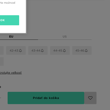
rte možnosť
 farby
OK
eľkosť
EU
US
42-43
43-44
44-45
45-46
rolujte veľkosť
o
Pridať do košíka