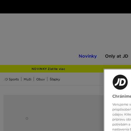
Novinky
Only
Novinky
Only at JD
at
JD
NOVINKY Zistite viac
JD Sports
Muži
Obuv
Šľapky
Chránime
Venujeme vš
prispôsoben
údajov. Kli
prípravu ob
potrebám a 
nastavenia 