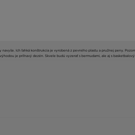
dy navyše. Ich ľahká konštrukcia je vyrobená z pevného plastu a pružnej peny. Pozo
 výhodou je priľnavý dezén. Skvele budú vyzerať s bermudami, ale aj s basketbalový