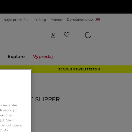
Doručujeme do...
Nájsť predajňu
JD Blog
Pomoc
Explore
Výpredaj
Explore
Výpredaj
ZĽAVA S NEWSLETTEROM
ION SOFT SLIPPER
– najlepšie
ch osobných
oužiť na
 €
ných Vašim
rozhodnutie aj
ť”. Ak