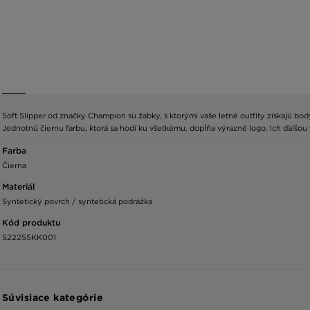
Soft Slipper od značky Champion sú žabky, s ktorými vaše letné outfity získajú bo
Jednotnú čiernu farbu, ktorá sa hodí ku všetkému, dopĺňa výrazné logo. Ich ďalšou
Farba
Čierna
Materiál
Syntetický povrch / syntetická podrážka
Kód produktu
S22255KK001
Súvisiace kategórie