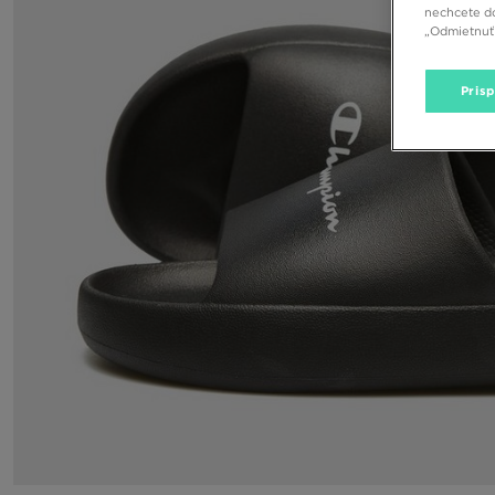
nechcete do
„Odmietnuť 
Pris