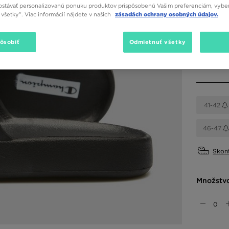
stávať personalizovanú ponuku produktov prispôsobenú Vašim preferenciám, vybe
všetky”. Viac informácií nájdete v našich
zásadách ochrany osobných údajov.
Dostupné
Čierna
pôsobiť
Odmietnuť všetky
Vybrať v
41-42
46-47
Skont
Množstv