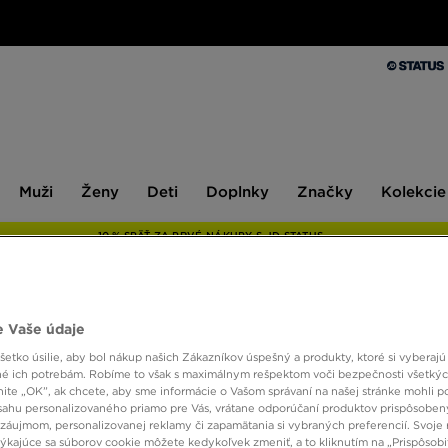
Muži
Ženy
Deti
Doplnky
Značky
Kolekcie
Muži
Ženy
Deti
Doplnky
Značky
Kolekcie
10 % SPÄŤ ZA PRVÉ NÁKUPY S JD STATUS
 Vaše údaje
CHAMP
etko úsilie, aby bol nákup našich Zákazníkov úspešný a produkty, ktoré si vyberajú 
é ich potrebám. Robíme to však s maximálnym rešpektom voči bezpečnosti všetký
knite „OK”, ak chcete, aby sme informácie o Vašom správaní na našej stránke mohli p
20,00
sahu personalizovaného priamo pre Vás, vrátane odporúčaní produktov prispôsobe
záujmom, personalizovanej reklamy či zapamätania si vybraných preferencií. Svoje 
týkajúce sa súborov cookie môžete kedykoľvek zmeniť, a to kliknutím na „Prispôsobi