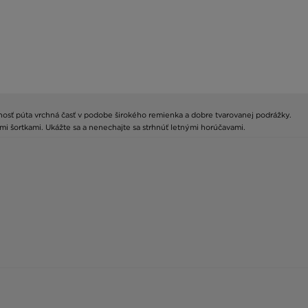
rnosť púta vrchná časť v podobe širokého remienka a dobre tvarovanej podrážky.
mi šortkami. Ukážte sa a nenechajte sa strhnúť letnými horúčavami.