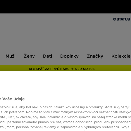
Muži
Ženy
Deti
Doplnky
Značky
Kolekcie
Muži
Ženy
Deti
Doplnky
Značky
Kolekcie
10 % SPÄŤ ZA PRVÉ NÁKUPY S JD STATUS
ONLY AT
 Vaše údaje
ADID
etko úsilie, aby bol nákup našich Zákazníkov úspešný a produkty, ktoré si vyberajú 
é ich potrebám. Robíme to však s maximálnym rešpektom voči bezpečnosti všetký
knite „OK”, ak chcete, aby sme informácie o Vašom správaní na našej stránke mohli p
sahu personalizovaného priamo pre Vás, vrátane odporúčaní produktov prispôsobe
68,00
záujmom, personalizovanej reklamy či zapamätania si vybraných preferencií. Svoje 