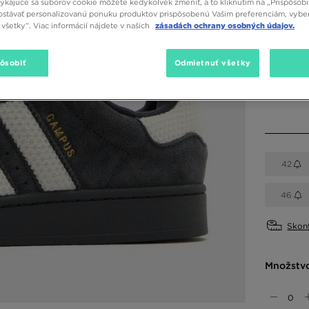
týkajúce sa súborov cookie môžete kedykoľvek zmeniť, a to kliknutím na „Prispôsobi
stávať personalizovanú ponuku produktov prispôsobenú Vašim preferenciám, vybe
všetky”. Viac informácií nájdete v našich
zásadách ochrany osobných údajov.
Dostupné
pôsobiť
Odmietnuť všetky
Vybrať v
42
46
Skont
Množstv