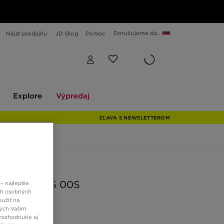
Doručujeme do...
Nájsť predajňu
JD Blog
Pomoc
Explore
Výpredaj
Explore
Výpredaj
ZĽAVA S NEWSLETTEROM
 JD
AS CAMPUS 00S
– najlepšie
ch osobných
oužiť na
ných Vašim
 €
rozhodnutie aj