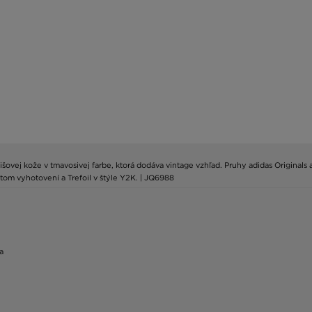
ovej kože v tmavosivej farbe, ktorá dodáva vintage vzhľad. Pruhy adidas Originals a
om vyhotovení a Trefoil v štýle Y2K. | JQ6988
a