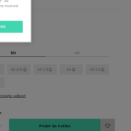
ť”. Ak
rte možnosť
 farby
OK
eľkosť
EU
US
42 2/3
43 1/3
44
45 1/3
rolujte veľkosť
o
Pridať do košíka