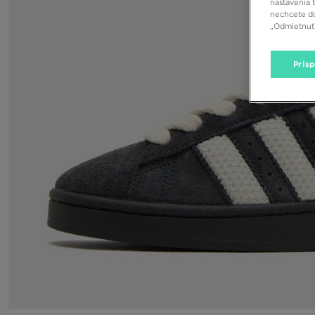
nastavenia 
nechcete do
„Odmietnuť 
Pris