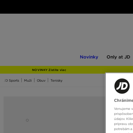
Novinky
Only
Novinky
Only at JD
at
JD
NOVINKY Zistite viac
JD Sports
Muži
Obuv
Tenisky
Chránime
Venujeme vš
prispôsoben
údajov. Kli
prípravu ob
potrebám a 