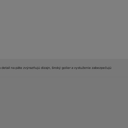
 detail na päte zvýrazňujú dizajn, široký golier a vystuženie zabezpečujú