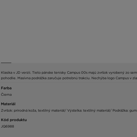
Klasika v JD verzii. Tieto pánske tenisky Campus 00s majú zvršok vyrobený zo semiš
pohodlie. Masívna podrážka zaručuje potrebnú trakciu. Nechýba logo Campus v zlat
Farba
Čierna
Materiál
Zvršok: prírodná koža, textilný materiál/ Výstelka: textilný materiál/ Podrážka: gum
Kód produktu
JQ6988