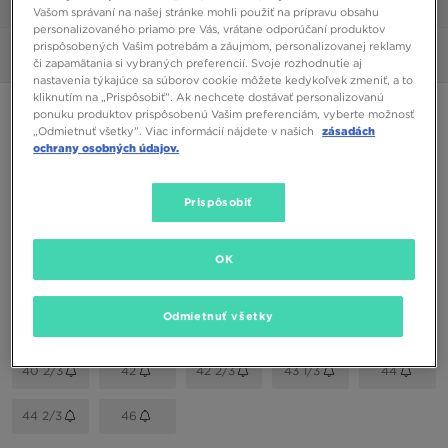
1/6
Vašom správaní na našej stránke mohli použiť na prípravu obsahu
personalizovaného priamo pre Vás, vrátane odporúčaní produktov
prispôsobených Vašim potrebám a záujmom, personalizovanej reklamy
Obrázky
360°
či zapamätania si vybraných preferencií. Svoje rozhodnutie aj
nastavenia týkajúce sa súborov cookie môžete kedykoľvek zmeniť, a to
kliknutím na „Prispôsobiť”. Ak nechcete dostávať personalizovanú
ADIDAS CONTINENTAL 80 STRIPES
ponuku produktov prispôsobenú Vašim preferenciám, vyberte možnosť
„Odmietnuť všetky”. Viac informácií nájdete v našich
zásadách
ochrany osobných údajov.
85,00 €
Prispôsobiť
Dostupné Farby
Čierna
OK
Vybrať veľkosť
EU
US
Odmietnuť všetky
40 2/3
42
42 2/3
43 1/3
44
44 2/3
46