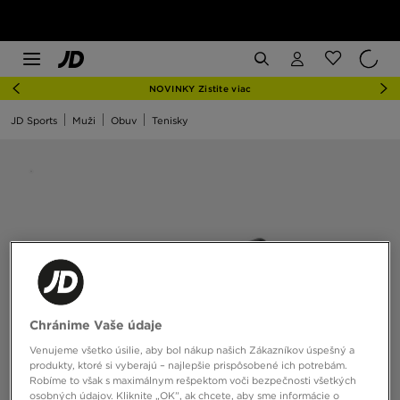
NOVINKY Zistite viac
JD Sports
Muži
Obuv
Tenisky
Chránime Vaše údaje
Venujeme všetko úsilie, aby bol nákup našich Zákazníkov úspešný a
produkty, ktoré si vyberajú – najlepšie prispôsobené ich potrebám.
Robíme to však s maximálnym rešpektom voči bezpečnosti všetkých
osobných údajov. Kliknite „OK”, ak chcete, aby sme informácie o