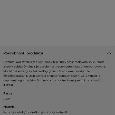
Podrobnosti produktu
Doplňte svoj šatník o tenisky Drop Step Mid v basketbalovom štýle. Model
značky adidas Originals je v bielom a tmavomodrom farebnom vyhotovení.
Model má kožený zvršok, mäkký golier okolo členku a odpruženú
medzipodrážku. Dizajn dotvára priľnavý gumový dezén. Celý vzhľad je
doplnený logom adidas Originals a ikonickými tromi pruhmi na bokoch. |
IF0901
Farba
Biela
Materiál
Kožený zvršok / podrážka: syntetický materiál