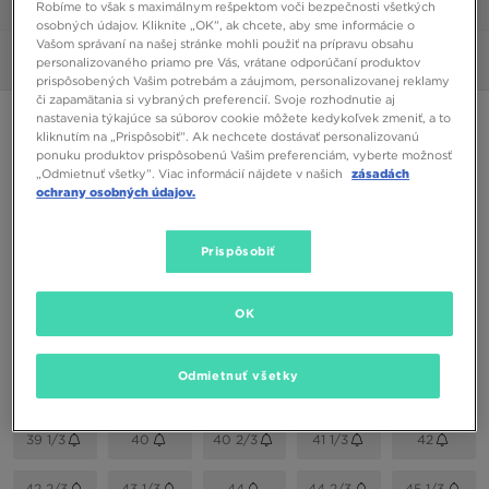
1/6
Robíme to však s maximálnym rešpektom voči bezpečnosti všetkých
osobných údajov. Kliknite „OK”, ak chcete, aby sme informácie o
Vašom správaní na našej stránke mohli použiť na prípravu obsahu
Obrázky
360°
personalizovaného priamo pre Vás, vrátane odporúčaní produktov
prispôsobených Vašim potrebám a záujmom, personalizovanej reklamy
či zapamätania si vybraných preferencií. Svoje rozhodnutie aj
ONLY AT JD
nastavenia týkajúce sa súborov cookie môžete kedykoľvek zmeniť, a to
kliknutím na „Prispôsobiť”. Ak nechcete dostávať personalizovanú
ADIDAS DROP STEP MID
ponuku produktov prispôsobenú Vašim preferenciám, vyberte možnosť
„Odmietnuť všetky”. Viac informácií nájdete v našich
zásadách
ochrany osobných údajov.
54,00 €
Prispôsobiť
Dostupné Farby
Biela
OK
Vybrať veľkosť
Odmietnuť všetky
EU
US
39 1/3
40
40 2/3
41 1/3
42
42 2/3
43 1/3
44
44 2/3
45 1/3