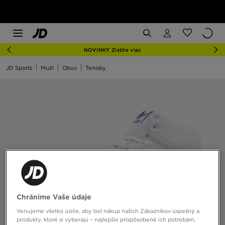
NOVINKY Zistite viac
JD Sports
Muži
Obuv
Tenisky
Chránime Vaše údaje
Venujeme všetko úsilie, aby bol nákup našich Zákazníkov úspešný a
produkty, ktoré si vyberajú – najlepšie prispôsobené ich potrebám.