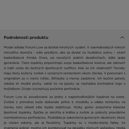
Podrobnosti produktu
Model adidas Forum Low sa dočkal mnohých vydaní. V osemdesiatych rokoch
minulého storočia - ešte predtým, ako sa dostal na hudobnú scénu – očaril
basketbalové ihriská. Dnes, po necelých piatich desaťročiach, stále spája
generácie. Tieto topánky pripomínajú svoje basketbalové korene, ale zároveň
si našli cestu do bežných športových outfitov. Aké sú ich vlastnosti? Tenisky
majú biely kožený zvršok s výrazným remienkom okolo členka. V porovnaní s
originálom sú o niečo nižšie, štíhlejšie a menej zaoblené. Ich bočné panely
zdobia tri modré pruhy, zatiaľ čo na jazyku sa nachádza kontrastné logo s
trojlístkom. Dizajn zvýrazňujú početné perforácie.
Forum Low sú považované za jedny z najpohodlnejších topánok na svete.
Zvršok z prírodnej kože dokonale priľne k chodidlu a vďaka remienku na
členku túto oblasť ešte lepšie stabilizuje. Nízky golier pripomína klasické
športové topánky. Špička je okrúhla a krátka a zvršok je pokrytý pravidelne
rozmiestnenou perforáciou. Podrážka je zakončená gumovým dezénom, ktorý
je nielen odolný, ale aj flexibilný. Topánky sú v modro-bielej farbe, čo
znamená jediné: možno ich kombinovať na desiatky rôznych spôsobov. Hodia