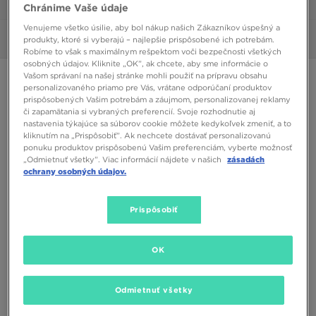
1/6
Chránime Vaše údaje
Venujeme všetko úsilie, aby bol nákup našich Zákazníkov úspešný a
Obrázky
360°
produkty, ktoré si vyberajú – najlepšie prispôsobené ich potrebám.
Robíme to však s maximálnym rešpektom voči bezpečnosti všetkých
osobných údajov. Kliknite „OK”, ak chcete, aby sme informácie o
Vašom správaní na našej stránke mohli použiť na prípravu obsahu
ADIDAS FORUM LOW
personalizovaného priamo pre Vás, vrátane odporúčaní produktov
prispôsobených Vašim potrebám a záujmom, personalizovanej reklamy
či zapamätania si vybraných preferencií. Svoje rozhodnutie aj
58,00 €
nastavenia týkajúce sa súborov cookie môžete kedykoľvek zmeniť, a to
kliknutím na „Prispôsobiť”. Ak nechcete dostávať personalizovanú
ponuku produktov prispôsobenú Vašim preferenciám, vyberte možnosť
Dostupné Farby
„Odmietnuť všetky”. Viac informácií nájdete v našich
zásadách
Biela
ochrany osobných údajov.
Vybrať veľkosť
Prispôsobiť
EU
US
OK
41 1/3
42
42 2/3
43 1/3
44
Odmietnuť všetky
44 2/3
45 1/3
46
46 2/3
47 1/3