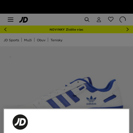
NOVINKY Zistite viac
JD Sports
Muži
Obuv
Tenisky