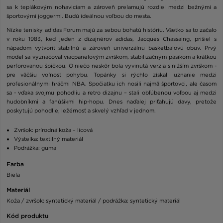
sa k teplákovým nohaviciam a zároveň prelamujú rozdiel medzi bežnými a
športovými joggermi. Budú ideálnou voľbou do mesta.
Nízke tenisky adidas Forum majú za sebou bohatú históriu. Všetko sa to začalo
v roku 1983, keď jeden z dizajnérov adidas, Jacques Chassaing, prišiel s
nápadom vytvoriť stabilnú a zároveň univerzálnu basketbalovú obuv. Prvý
model sa vyznačoval viacpanelovým zvrškom, stabilizačným pásikom a krátkou
perforovanou špičkou. O niečo neskôr bola vyvinutá verzia s nižším zvrškom -
pre väčšiu voľnosť pohybu. Topánky si rýchlo získali uznanie medzi
profesionálnymi hráčmi NBA. Spočiatku ich nosili najmä športovci, ale časom
sa - vďaka svojmu pohodliu a retro dizajnu – stali obľúbenou voľbou aj medzi
hudobníkmi a fanúšikmi hip-hopu. Dnes naďalej priťahujú davy, pretože
poskytujú pohodlie, ležérnosť a skvelý vzhľad v jednom.
Zvršok: prírodná koža – lícová
Výstelka: textilný materiál
Podrážka: guma
Farba
Biela
Materiál
Koža / zvršok: syntetický materiál / podrážka: syntetický materiál
Kód produktu