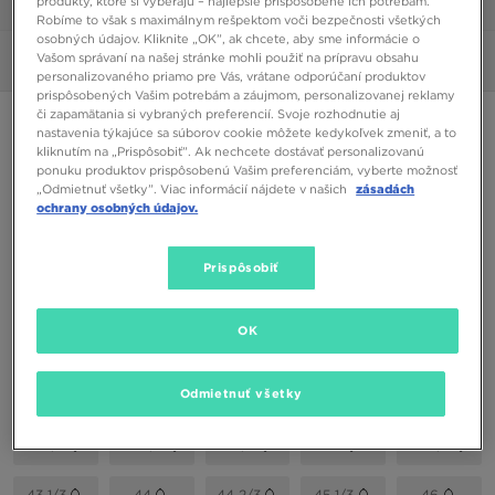
produkty, ktoré si vyberajú – najlepšie prispôsobené ich potrebám.
1/6
Robíme to však s maximálnym rešpektom voči bezpečnosti všetkých
osobných údajov. Kliknite „OK”, ak chcete, aby sme informácie o
Vašom správaní na našej stránke mohli použiť na prípravu obsahu
Obrázky
360°
personalizovaného priamo pre Vás, vrátane odporúčaní produktov
prispôsobených Vašim potrebám a záujmom, personalizovanej reklamy
či zapamätania si vybraných preferencií. Svoje rozhodnutie aj
ONLY AT JD
nastavenia týkajúce sa súborov cookie môžete kedykoľvek zmeniť, a to
kliknutím na „Prispôsobiť”. Ak nechcete dostávať personalizovanú
ADIDAS ZX 750 WOVEN
ponuku produktov prispôsobenú Vašim preferenciám, vyberte možnosť
„Odmietnuť všetky”. Viac informácií nájdete v našich
zásadách
ochrany osobných údajov.
79,00 €
Prispôsobiť
Dostupné Farby
Sivá
OK
Vybrať veľkosť
EU
US
Odmietnuť všetky
39 1/3
40 2/3
41 1/3
42
42 2/3
43 1/3
44
44 2/3
45 1/3
46