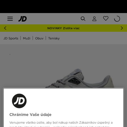
NOVINKY Zistite viac
JD Sports
Muži
Obuv
Tenisky
Chránime Vaše údaje
Venujeme všetko úsilie, aby bol nákup našich Zákazníkov úspešný a