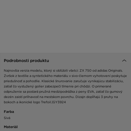
Podrobnosti produktu
Najnovšia verzia modelu, ktorý si obľúbili všetci: ZX 750 od adidas Originals.
Zvršok z textílie a syntetického materiálu v sivo-čiernom vyhotovení poskytuje
priedušnosť a pohodlie. Klasické šnurovanie zaručuje vynikajúcu stabilizáciu,
zatiaľ čo vystužený golier zabezpečí tlmenie pri chôdzi. O primerané
odpruženie sa postará pružná medzipodrážka z peny EVA, zatiaľ čo gumový
dezén zaistí priľnavosť na mestskom povrchu. Dizajn dopĺňajú 3 pruhy na
bokoch a ikonické logo Trefoil.|GY3924
Farba
Sivá
Materiál