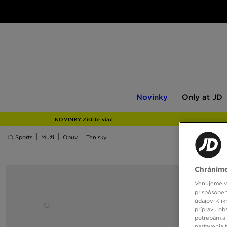
Novinky
Only
Novinky
Only at JD
at
JD
NOVINKY Zistite viac
JD Sports
Muži
Obuv
Tenisky
Chránime
Venujeme vš
prispôsoben
údajov. Kli
prípravu ob
potrebám a 
nastavenia 