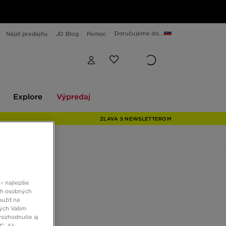
Doručujeme do...
Nájsť predajňu
JD Blog
Pomoc
Explore
Výpredaj
Explore
Výpredaj
ZĽAVA S NEWSLETTEROM
 JD
– najlepšie
CAMALFI
ch osobných
oužiť na
ných Vašim
rozhodnutie aj
 €
ť”. Ak