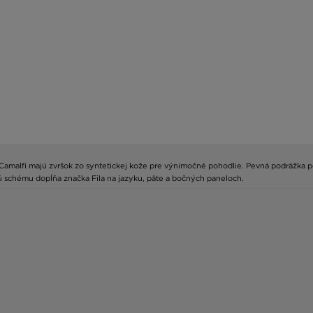
Camalfi majú zvršok zo syntetickej kože pre výnimočné pohodlie. Pevná podrážka 
ú schému dopĺňa značka Fila na jazyku, päte a bočných paneloch.