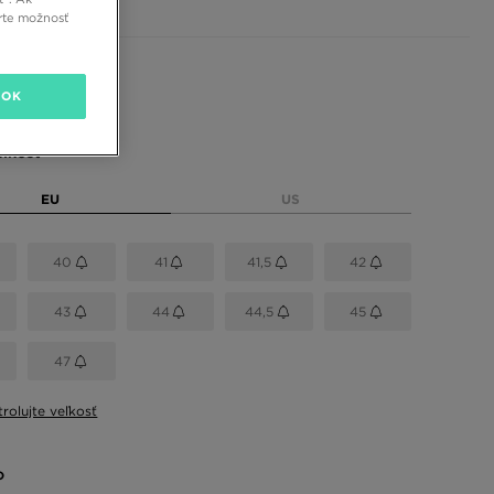
rte možnosť
 farby
OK
eľkosť
EU
US
40
41
41,5
42
43
44
44,5
45
47
rolujte veľkosť
o