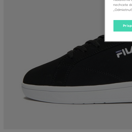
nechcete do
„Odmietnuť 
Pris