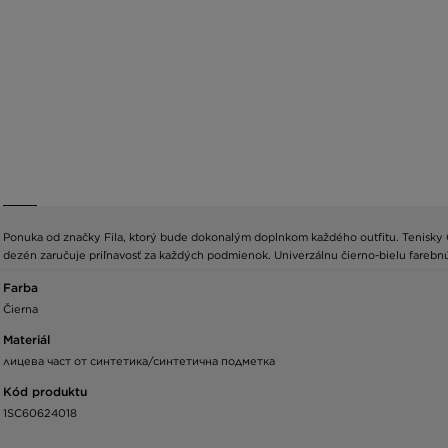
Ponuka od značky Fila, ktorý bude dokonalým doplnkom každého outfitu. Tenisky 
dezén zaručuje priľnavosť za každých podmienok. Univerzálnu čierno-bielu farebn
Farba
Čierna
Materiál
лицева част от синтетика/синтетична подметка
Kód produktu
1SC60624018