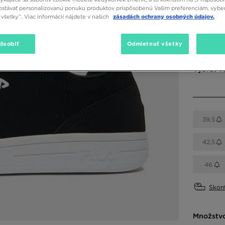
stávať personalizovanú ponuku produktov prispôsobenú Vašim preferenciám, vybe
všetky”. Viac informácií nájdete v našich
zásadách ochrany osobných údajov.
Dostupné
pôsobiť
Odmietnuť všetky
Čierna
Vybrať v
39,5
42,5
46
Skont
Množstv