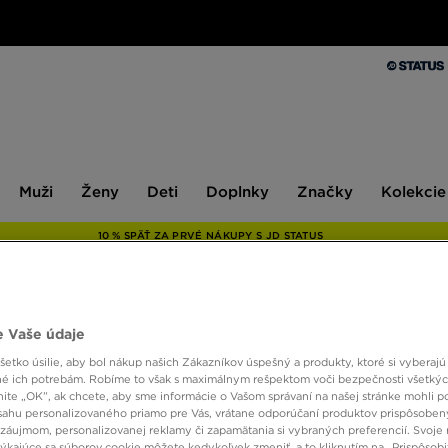
Muži
Ženy
Deti
Doplnky
Značky
Kolekcie
Muži
Ženy
Deti
Doplnky
Značky
Kolekcie
10 % SPÄŤ ZA PRVÉ NÁKUPY S JD STATUS
ONLY AT
 Vaše údaje
etko úsilie, aby bol nákup našich Zákazníkov úspešný a produkty, ktoré si vyberajú 
FILA 
é ich potrebám. Robíme to však s maximálnym rešpektom voči bezpečnosti všetký
knite „OK”, ak chcete, aby sme informácie o Vašom správaní na našej stránke mohli p
sahu personalizovaného priamo pre Vás, vrátane odporúčaní produktov prispôsobe
záujmom, personalizovanej reklamy či zapamätania si vybraných preferencií. Svoje 
28,00
týkajúce sa súborov cookie môžete kedykoľvek zmeniť, a to kliknutím na „Prispôsobi