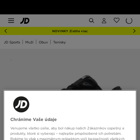
NOVINKY Zistite viac
JD Sports
Muži
Obuv
Tenisky
Chránime Vaše údaje
Venujeme všetko úsilie, aby bol nákup našich Zákazníkov úspešný a
produkty, ktoré si vyberajú – najlepšie prispôsobené ich potrebám.
Robíme to však s maximálnym rešpektom voči bezpečnosti všetkých