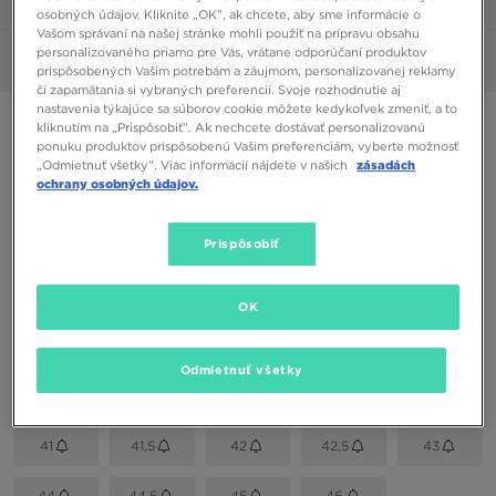
1/6
osobných údajov. Kliknite „OK”, ak chcete, aby sme informácie o
Vašom správaní na našej stránke mohli použiť na prípravu obsahu
personalizovaného priamo pre Vás, vrátane odporúčaní produktov
Obrázky
360°
prispôsobených Vašim potrebám a záujmom, personalizovanej reklamy
či zapamätania si vybraných preferencií. Svoje rozhodnutie aj
nastavenia týkajúce sa súborov cookie môžete kedykoľvek zmeniť, a to
ONLY AT JD
kliknutím na „Prispôsobiť”. Ak nechcete dostávať personalizovanú
ponuku produktov prispôsobenú Vašim preferenciám, vyberte možnosť
FILA VALADO
„Odmietnuť všetky”. Viac informácií nájdete v našich
zásadách
ochrany osobných údajov.
18,00 €
Prispôsobiť
Dostupné Farby
Čierna
OK
Vybrať veľkosť
Odmietnuť všetky
EU
US
41
41,5
42
42,5
43
44
44,5
45
46