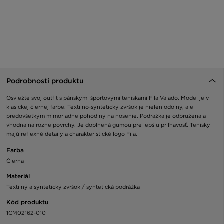
Podrobnosti produktu
Osviežte svoj outfit s pánskymi športovými teniskami Fila Valado. Model je v
klasickej čiernej farbe. Textilno-syntetický zvršok je nielen odolný, ale
predovšetkým mimoriadne pohodlný na nosenie. Podrážka je odpružená a
vhodná na rôzne povrchy. Je doplnená gumou pre lepšiu priľnavosť. Tenisky
majú reflexné detaily a charakteristické logo Fila.
Farba
Čierna
Materiál
Textilný a syntetický zvršok / syntetická podráźka
Kód produktu
1CM02162-010