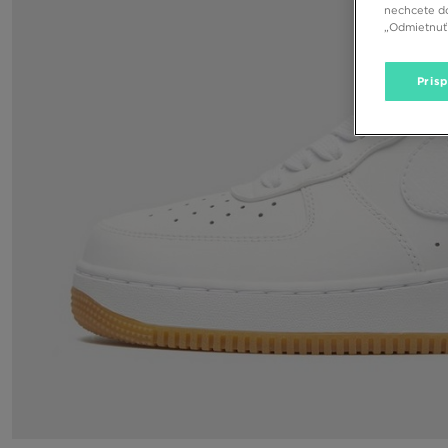
nechcete do
„Odmietnuť 
Pris