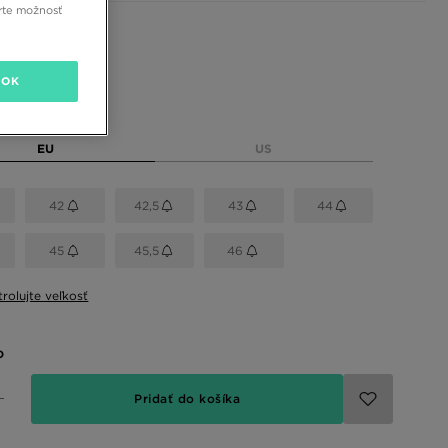
rte možnosť
 farby
OK
eľkosť
EU
US
42
42,5
43
44
45
45,5
46
rolujte veľkosť
o
Pridať do košíka