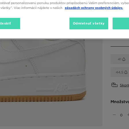
stávať personalizovanú ponuku produktov prispôsobenú Vašim preferenciám, vybe
všetky”. Viac informácií nájdete v našich
zásadách ochrany osobných údajov.
Dostupné
Biela
pôsobiť
Odmietnuť všetky
Vybrať v
41
44,5
Skont
Množstv