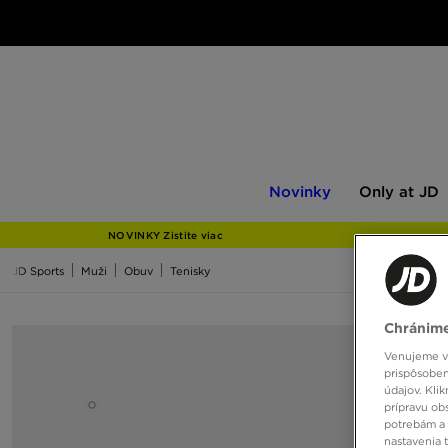
Novinky
Only
Novinky
Only at JD
at
JD
NOVINKY Zistite viac
JD Sports
Muži
Obuv
Tenisky
Chránime
Venujeme vš
prispôsoben
údajov. Kli
prípravu ob
potrebám a 
nastavenia 