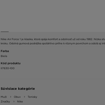
Nike Air Force 1 je klasika, ktorá spája komfort a odolnosť už od roku 1982. Nízka 
kroku. Odolná gumová podrážka spoľahlivo priľne k rôznym povrchom a odolá aj inte
Farba
Biela
Kód produktu
II7630-100
Súvisiace kategórie
Muži
Obuv
Tenisky
Značky
Nike