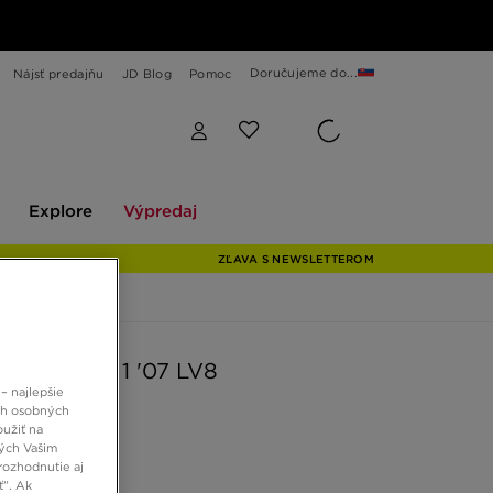
Doručujeme do...
Nájsť predajňu
JD Blog
Pomoc
Explore
Výpredaj
Explore
Výpredaj
ZĽAVA S NEWSLETTEROM
AIR FORCE 1 '07 LV8
– najlepšie
ch osobných
oužiť na
 €
ných Vašim
rozhodnutie aj
ť”. Ak