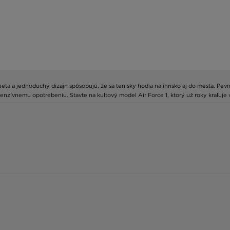
silueta a jednoduchý dizajn spôsobujú, že sa tenisky hodia na ihrisko aj do mesta. P
nzívnemu opotrebeniu. Stavte na kultový model Air Force 1, ktorý už roky kraľuje v