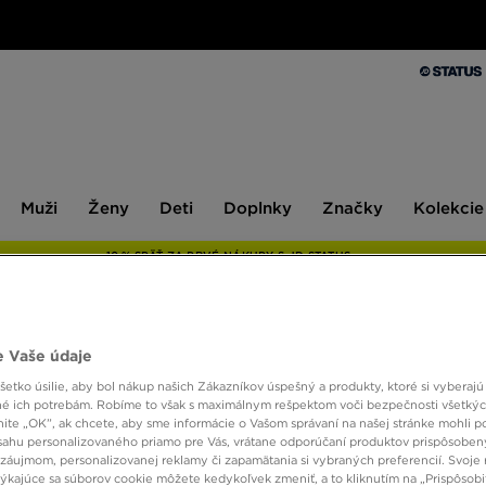
Muži
Ženy
Deti
Doplnky
Značky
Kolekcie
Muži
Ženy
Deti
Doplnky
Značky
Kolekcie
10 % SPÄŤ ZA PRVÉ NÁKUPY S JD STATUS
 Vaše údaje
NIKE 
etko úsilie, aby bol nákup našich Zákazníkov úspešný a produkty, ktoré si vyberajú 
é ich potrebám. Robíme to však s maximálnym rešpektom voči bezpečnosti všetký
knite „OK”, ak chcete, aby sme informácie o Vašom správaní na našej stránke mohli p
72,00
sahu personalizovaného priamo pre Vás, vrátane odporúčaní produktov prispôsobe
záujmom, personalizovanej reklamy či zapamätania si vybraných preferencií. Svoje 
týkajúce sa súborov cookie môžete kedykoľvek zmeniť, a to kliknutím na „Prispôsobi