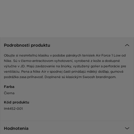
Podrobnosti produktu
Obujte si nesmrteľnú klasiku v podobe pánskych tenisiek Air Force 1 Low od
Nike. Sú v čierno-antracitovom vyhotovení, vyrobené z kože a dostupné
výlučne v JD. Majú zaväzovanie na šnúrky, vystužený golier a perforácie pre
ventiláciu. Pena a Nike Air v spodnej časti prinášajú mäkký došľap, gumová
podrážka zasa priľnavosť. Doplnené sú klasickým Swoosh brandingom.
Farba
Čierna
Kód produktu
IH4452-001
Hodnotenia