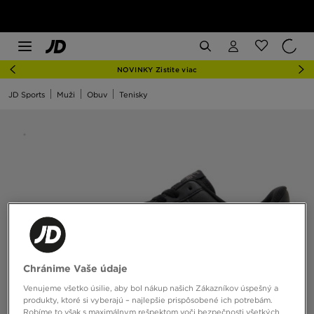
NOVINKY Zistite viac
JD Sports
Muži
Obuv
Tenisky
Chránime Vaše údaje
Venujeme všetko úsilie, aby bol nákup našich Zákazníkov úspešný a
produkty, ktoré si vyberajú – najlepšie prispôsobené ich potrebám.
Robíme to však s maximálnym rešpektom voči bezpečnosti všetkých