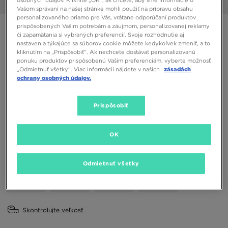
1/6
Vašom správaní na našej stránke mohli použiť na prípravu obsahu
personalizovaného priamo pre Vás, vrátane odporúčaní produktov
prispôsobených Vašim potrebám a záujmom, personalizovanej reklamy
NIKE AIR MAX 90
či zapamätania si vybraných preferencií. Svoje rozhodnutie aj
nastavenia týkajúce sa súborov cookie môžete kedykoľvek zmeniť, a to
kliknutím na „Prispôsobiť”. Ak nechcete dostávať personalizovanú
134,00 €
ponuku produktov prispôsobenú Vašim preferenciám, vyberte možnosť
„Odmietnuť všetky”. Viac informácií nájdete v našich
zásadách
ochrany osobných údajov.
Dostupné Farby
Béžová
Prispôsobiť
Vybrať veľkosť
EU
US
OK
41
42
42,5
43
44
Odmietnuť všetky
44,5
45
45,5
46
Skontrolujte veľkosť