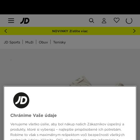
NOVINKY Zistite viac
JD Sports
Muži
Obuv
Tenisky
Chránime Vaše údaje
Venujeme všetko úsilie, aby bol nákup našich Zákazníkov úspešný a
produkty, ktoré si vyberajú – najlepšie prispôsobené ich potrebám.
Robíme to však s maximálnym rešpektom voči bezpečnosti všetkých
osobných údajov. Kliknite „OK”, ak chcete, aby sme informácie o