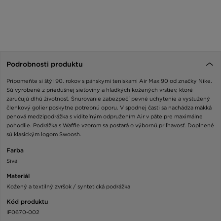
Podrobnosti produktu
Pripomeňte si štýl 90. rokov s pánskymi teniskami Air Max 90 od značky Nike.
Sú vyrobené z priedušnej sieťoviny a hladkých kožených vrstiev, ktoré
zaručujú dlhú životnosť. Šnurovanie zabezpečí pevné uchytenie a vystužený
členkový golier poskytne potrebnú oporu. V spodnej časti sa nachádza mäkká
penová medzipodrážka s viditeľným odpružením Air v päte pre maximálne
pohodlie. Podrážka s Waffle vzorom sa postará o výbornú priľnavosť. Doplnené
sú klasickým logom Swoosh.
Farba
Sivá
Materiál
Kožený a textilný zvršok / syntetická podrážka
Kód produktu
IF0670-002