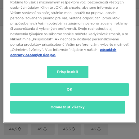
1/6
Robíme to však s maximálnym rešpektom voči bezpečnosti všetkých
osobných údajov. Kliknite „OK”, ak chcete, aby sme informácie o
Vašom správaní na našej stránke mohli použiť na prípravu obsahu
Obrázky
360°
personalizovaného priamo pre Vás, vrátane odporúčaní produktov
prispôsobených Vašim potrebám a záujmom, personalizovanej reklamy
či zapamätania si vybraných preferencií. Svoje rozhodnutie aj
nastavenia týkajúce sa súborov cookie môžete kedykoľvek zmeniť, a to
NIKE AIR MAX 90
kliknutím na „Prispôsobiť”. Ak nechcete dostávať personalizovanú
ponuku produktov prispôsobenú Vašim preferenciám, vyberte možnosť
„Odmietnuť všetky”. Viac informácií nájdete v našich
zásadách
78,00 €
ochrany osobných údajov.
Dostupné Farby
Prispôsobiť
Sivá
Vybrať veľkosť
OK
EU
US
Odmietnuť všetky
41
42
42,5
43
44
44,5
45
45,5
46