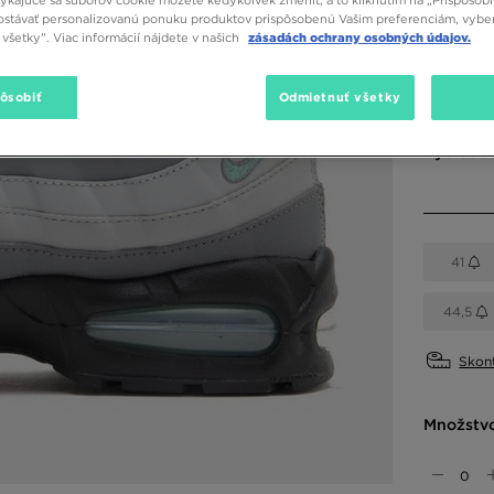
stávať personalizovanú ponuku produktov prispôsobenú Vašim preferenciám, vybe
všetky”. Viac informácií nájdete v našich
zásadách ochrany osobných údajov.
Dostupné
pôsobiť
Odmietnuť všetky
Sivá
Vybrať v
41
44,5
Skont
Množstv