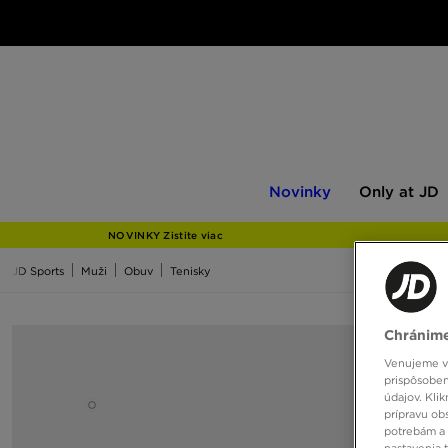
Novinky
Only
Novinky
Only at JD
at
JD
NOVINKY Zistite viac
JD Sports
Muži
Obuv
Tenisky
Chránime
Venujeme vš
prispôsoben
údajov. Kli
prípravu ob
potrebám a 
nastavenia 