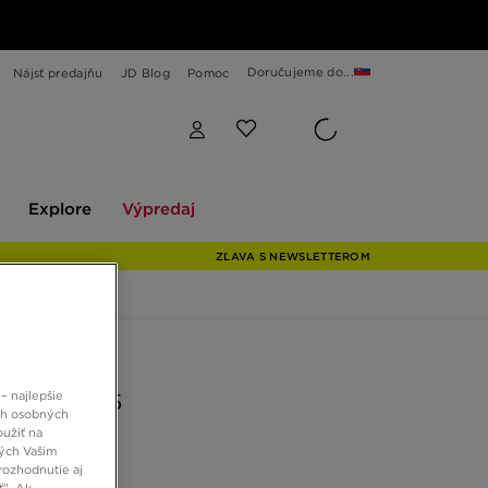
Doručujeme do...
Nájsť predajňu
JD Blog
Pomoc
Explore
Výpredaj
Explore
Výpredaj
ZĽAVA S NEWSLETTEROM
 JD
– najlepšie
AIR MAX 95
ch osobných
oužiť na
ných Vašim
 €
rozhodnutie aj
ť”. Ak