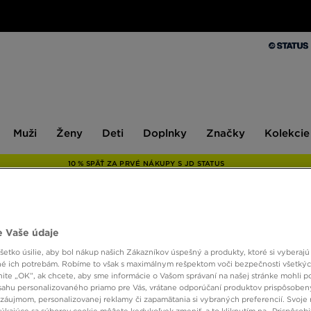
Muži
Ženy
Deti
Doplnky
Značky
Kolekcie
Muži
Ženy
Deti
Doplnky
Značky
Kolekcie
10 % SPÄŤ ZA PRVÉ NÁKUPY S JD STATUS
ONLY AT
 Vaše údaje
etko úsilie, aby bol nákup našich Zákazníkov úspešný a produkty, ktoré si vyberajú 
NIKE 
é ich potrebám. Robíme to však s maximálnym rešpektom voči bezpečnosti všetký
knite „OK”, ak chcete, aby sme informácie o Vašom správaní na našej stránke mohli p
sahu personalizovaného priamo pre Vás, vrátane odporúčaní produktov prispôsobe
88,00
záujmom, personalizovanej reklamy či zapamätania si vybraných preferencií. Svoje 
týkajúce sa súborov cookie môžete kedykoľvek zmeniť, a to kliknutím na „Prispôsobi