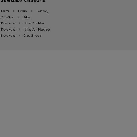
Súvisiace kategórie
Muži
Obuv
Tenisky
Značky
Nike
Kolekcie
Nike Air Max
Kolekcie
Nike Air Max 95
Kolekcie
Dad Shoes