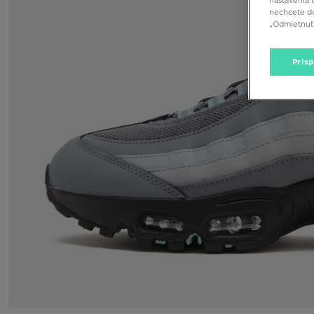
nechcete do
„Odmietnuť 
Pris