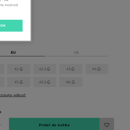
rte možnosť
 farby
OK
eľkosť
EU
US
42
42,5
43
44
45
45,5
46
rolujte veľkosť
o
Pridať do košíka