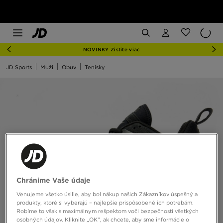
NOVINKY Zistite viac
JD Sports
Muži
Obuv
Tenisky
Chránime Vaše údaje
Venujeme všetko úsilie, aby bol nákup našich Zákazníkov úspešný a
produkty, ktoré si vyberajú – najlepšie prispôsobené ich potrebám.
Robíme to však s maximálnym rešpektom voči bezpečnosti všetkých
osobných údajov. Kliknite „OK”, ak chcete, aby sme informácie o