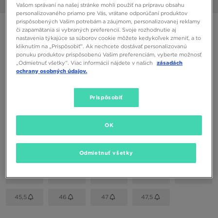
1/6
Vašom správaní na našej stránke mohli použiť na prípravu obsahu
personalizovaného priamo pre Vás, vrátane odporúčaní produktov
prispôsobených Vašim potrebám a záujmom, personalizovanej reklamy
NIKE AIR VAPORMAX EVO
či zapamätania si vybraných preferencií. Svoje rozhodnutie aj
nastavenia týkajúce sa súborov cookie môžete kedykoľvek zmeniť, a to
kliknutím na „Prispôsobiť”. Ak nechcete dostávať personalizovanú
136,00 €
ponuku produktov prispôsobenú Vašim preferenciám, vyberte možnosť
„Odmietnuť všetky”. Viac informácií nájdete v našich
zásadách
ochrany osobných údajov.
Dostupné Farby
Čierna
Prispôsobiť
Vybrať veľkosť
OK
EU
US
39
40
40,5
41
42
Odmietnuť všetky
42,5
43
44
44,5
45
45,5
46
47
47,5