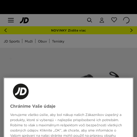
NOVINKY Zistite viac
JD Sports
Muži
Obuv
Tenisky
Chránime Vaše údaje
Venujeme všetko úsilie, aby bol nákup našich Zákazníkov úspešný a
produkty, ktoré si vyberajú – najlepšie prispôsobené ich potrebám.
Robíme to však s maximálnym rešpektom voči bezpečnosti všetkých
osobných údajov. Kliknite „OK”, ak chcete, aby sme informácie o
Vašom správaní na našej stránke mohli použiť na prípravu obsahu