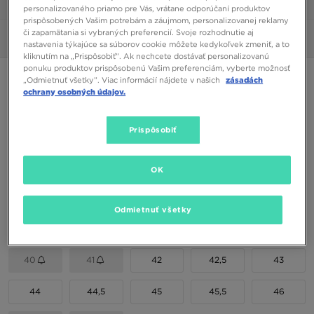
1/7
personalizovaného priamo pre Vás, vrátane odporúčaní produktov
prispôsobených Vašim potrebám a záujmom, personalizovanej reklamy
či zapamätania si vybraných preferencií. Svoje rozhodnutie aj
Obrázky
360°
Video
nastavenia týkajúce sa súborov cookie môžete kedykoľvek zmeniť, a to
kliknutím na „Prispôsobiť”. Ak nechcete dostávať personalizovanú
ponuku produktov prispôsobenú Vašim preferenciám, vyberte možnosť
NIKE AIR VAPORMAX PLUS
„Odmietnuť všetky”. Viac informácií nájdete v našich
zásadách
ochrany osobných údajov.
225,00 €
Prispôsobiť
Dostupné Farby
Čierna
OK
Vybrať veľkosť
Odmietnuť všetky
EU
US
40
41
42
42,5
43
44
44,5
45
45,5
46