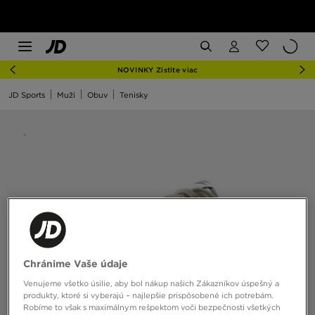
NOVINKY Zistite viac
JD Sports
Muži
Obuv
Tenisky
Chránime Vaše údaje
Venujeme všetko úsilie, aby bol nákup našich Zákazníkov úspešný a
produkty, ktoré si vyberajú – najlepšie prispôsobené ich potrebám.
Robíme to však s maximálnym rešpektom voči bezpečnosti všetkých