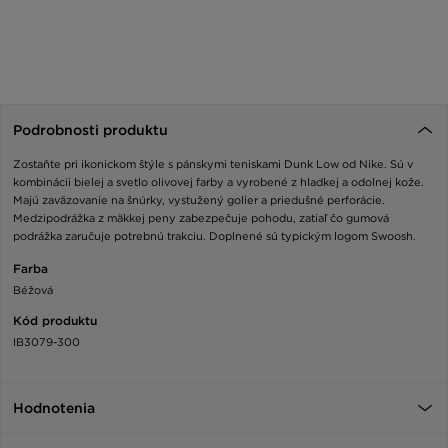
Podrobnosti produktu
Zostaňte pri ikonickom štýle s pánskymi teniskami Dunk Low od Nike. Sú v
kombinácii bielej a svetlo olivovej farby a vyrobené z hladkej a odolnej kože.
Majú zaväzovanie na šnúrky, vystužený golier a priedušné perforácie.
Medzipodrážka z mäkkej peny zabezpečuje pohodu, zatiaľ čo gumová
podrážka zaručuje potrebnú trakciu. Doplnené sú typickým logom Swoosh.
Farba
Béžová
Kód produktu
IB3079-300
Hodnotenia