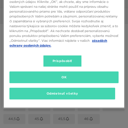
osobných údajov. Kliknite „OK”, ak chcete, aby sme informácie o
1/6
Vašom správaní na našej stránke mohli použiť na prípravu obsahu
personalizovaného priamo pre Vás, vrátane odporúčaní produktov
Obrázky
360°
prispôsobených Vašim potrebám a záujmom, personalizovanej reklamy
či zapamätania si vybraných preferencií. Svoje rozhodnutie aj
nastavenia týkajúce sa súborov cookie môžete kedykoľvek zmeniť, a to
kliknutím na „Prispôsobiť”. Ak nechcete dostávať personalizovanú
NIKE DUNK LOW
ponuku produktov prispôsobenú Vašim preferenciám, vyberte možnosť
„Odmietnuť všetky”. Viac informácií nájdete v našich
zásadách
ochrany osobných údajov.
90,00 €
Prispôsobiť
Dostupné Farby
Béžová
OK
Vybrať veľkosť
EU
US
Odmietnuť všetky
41
42
42,5
43
44
44,5
45
45,5
46