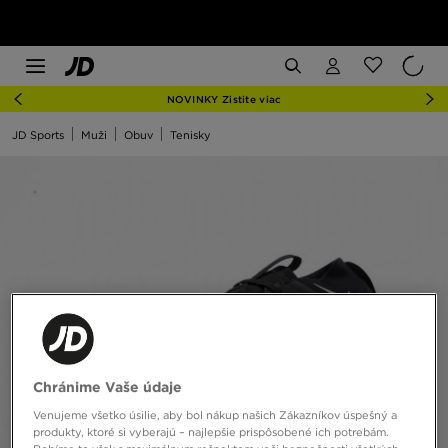
NOVINKY Zistite viac
JD Sports
Muži
Obuv
Tenisky
Chránime Vaše údaje
Venujeme všetko úsilie, aby bol nákup našich Zákazníkov úspešný a
produkty, ktoré si vyberajú – najlepšie prispôsobené ich potrebám.