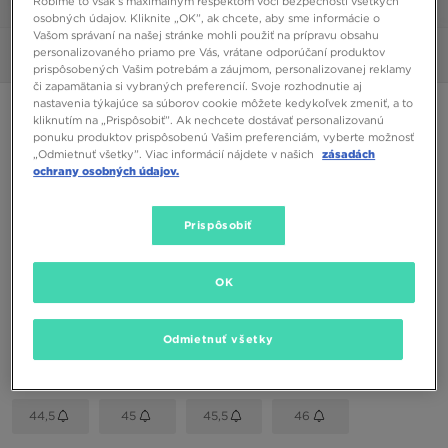
Robíme to však s maximálnym rešpektom voči bezpečnosti všetkých
1/6
osobných údajov. Kliknite „OK”, ak chcete, aby sme informácie o
Vašom správaní na našej stránke mohli použiť na prípravu obsahu
personalizovaného priamo pre Vás, vrátane odporúčaní produktov
Obrázky
360°
prispôsobených Vašim potrebám a záujmom, personalizovanej reklamy
či zapamätania si vybraných preferencií. Svoje rozhodnutie aj
nastavenia týkajúce sa súborov cookie môžete kedykoľvek zmeniť, a to
NIKE REACT PEGASUS TRAIL 4 GTX
kliknutím na „Prispôsobiť”. Ak nechcete dostávať personalizovanú
ponuku produktov prispôsobenú Vašim preferenciám, vyberte možnosť
„Odmietnuť všetky”. Viac informácií nájdete v našich
zásadách
112,00 €
ochrany osobných údajov.
Dostupné Farby
Prispôsobiť
Čierna
Vybrať veľkosť
OK
EU
US
Odmietnuť všetky
41
42
42,5
43
44
44,5
45
45,5
46