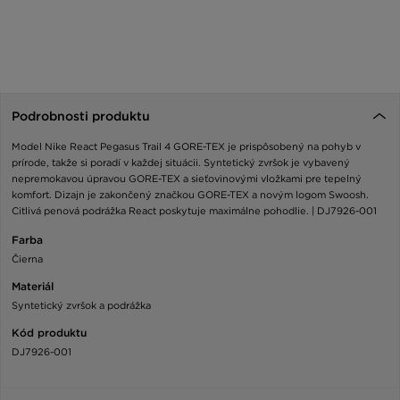
Podrobnosti produktu
Model Nike React Pegasus Trail 4 GORE-TEX je prispôsobený na pohyb v
prírode, takže si poradí v každej situácii. Syntetický zvršok je vybavený
nepremokavou úpravou GORE-TEX a sieťovinovými vložkami pre tepelný
komfort. Dizajn je zakončený značkou GORE-TEX a novým logom Swoosh.
Citlivá penová podrážka React poskytuje maximálne pohodlie. | DJ7926-001
Farba
Čierna
Materiál
Syntetický zvršok a podrážka
Kód produktu
DJ7926-001