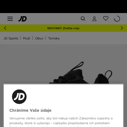
NOVINKY Zistite viac
JD Sports
Muži
Obuv
Tenisky
Chránime Vaše údaje
Venujeme všetko úsilie, aby bol nákup našich Zákazníkov úspešný a
produkty, ktoré si vyberajú – najlepšie prispôsobené ich potrebám.