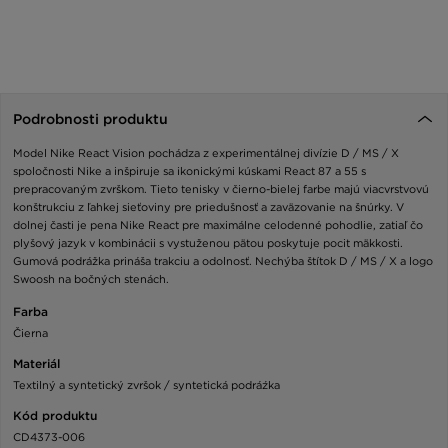
Podrobnosti produktu
Model Nike React Vision pochádza z experimentálnej divízie D / MS / X
spoločnosti Nike a inšpiruje sa ikonickými kúskami React 87 a 55 s
prepracovaným zvrškom. Tieto tenisky v čierno-bielej farbe majú viacvrstvovú
konštrukciu z ľahkej sieťoviny pre priedušnosť a zaväzovanie na šnúrky. V
dolnej časti je pena Nike React pre maximálne celodenné pohodlie, zatiaľ čo
plyšový jazyk v kombinácii s vystuženou pätou poskytuje pocit mäkkosti.
Gumová podrážka prináša trakciu a odolnosť. Nechýba štítok D / MS / X a logo
Swoosh na bočných stenách.
Farba
Čierna
Materiál
Textilný a syntetický zvršok / syntetická podráźka
Kód produktu
CD4373-006