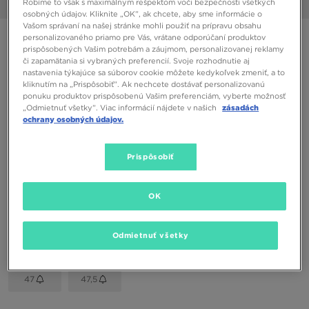
Robíme to však s maximálnym rešpektom voči bezpečnosti všetkých
1/6
osobných údajov. Kliknite „OK”, ak chcete, aby sme informácie o
Vašom správaní na našej stránke mohli použiť na prípravu obsahu
NIKE REACT VISION
personalizovaného priamo pre Vás, vrátane odporúčaní produktov
prispôsobených Vašim potrebám a záujmom, personalizovanej reklamy
či zapamätania si vybraných preferencií. Svoje rozhodnutie aj
nastavenia týkajúce sa súborov cookie môžete kedykoľvek zmeniť, a to
75,00 €
kliknutím na „Prispôsobiť”. Ak nechcete dostávať personalizovanú
ponuku produktov prispôsobenú Vašim preferenciám, vyberte možnosť
„Odmietnuť všetky”. Viac informácií nájdete v našich
zásadách
Dostupné Farby
ochrany osobných údajov.
Čierna
Vybrať veľkosť
Prispôsobiť
EU
US
OK
40,5
41
42
42,5
43
Odmietnuť všetky
44
44,5
45
45,5
46
47
47,5