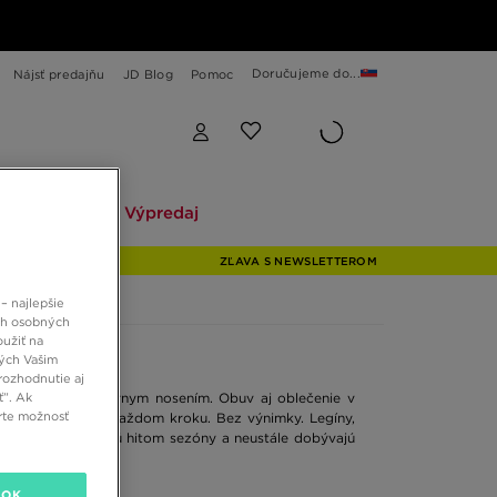
Doručujeme do...
Nájsť predajňu
JD Blog
Pomoc
Explore
Výpredaj
Explore
Výpredaj
ZĽAVA S NEWSLETTEROM
– najlepšie
ch osobných
oužiť na
ných Vašim
rozhodnutie aj
ť”. Ak
 každodenným ležérnym nosením. Obuv aj oblečenie v
rte možnosť
čujú pohodlie na každom kroku. Bez výnimky. Legíny,
žno poprieť, že sú hitom sezóny a neustále dobývajú
OK