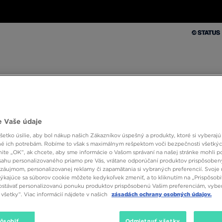
Muži
Ženy
Deti
Doplnky
Značky
Kolekcie
Muži
Ženy
Deti
Doplnky
Značky
Kolekcie
10 % SPÄŤ ZA PRVÉ NÁKUPY S JD STATUS
 Vaše údaje
etko úsilie, aby bol nákup našich Zákazníkov úspešný a produkty, ktoré si vyberajú 
é ich potrebám. Robíme to však s maximálnym rešpektom voči bezpečnosti všetký
knite „OK”, ak chcete, aby sme informácie o Vašom správaní na našej stránke mohli p
sahu personalizovaného priamo pre Vás, vrátane odporúčaní produktov prispôsobe
záujmom, personalizovanej reklamy či zapamätania si vybraných preferencií. Svoje 
týkajúce sa súborov cookie môžete kedykoľvek zmeniť, a to kliknutím na „Prispôsobi
om. Je to módny trend, ktorý spája praktickosť športového oblečenia s
stávať personalizovanú ponuku produktov prispôsobenú Vašim preferenciám, vybe
eriálov a často obohatené o rôzne inovatívne technológie, ktoré zabezpe
všetky”. Viac informácií nájdete v našich
zásadách ochrany osobných údajov.
ch, tenisky
New Balance 610
dokonale zapadajú do štýlu athleisure a nemo
 je to, čo hľadáte, však? Pozrite si dostupné modely v JD Sports.
pôsobiť
Odmietnuť všetky