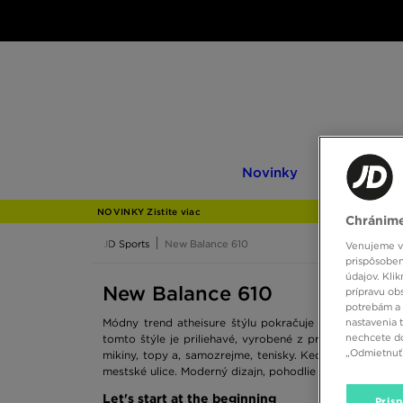
Novinky
Only
Novinky
Only at JD
at
JD
NOVINKY Zistite viac
Chránime
JD Sports
New Balance 610
Venujeme vš
prispôsoben
údajov. Kli
New Balance 610
prípravu ob
potrebám a 
nastavenia 
Módny trend atheisure štýlu pokračuje v tom najlepš
nechcete do
tomto štýle je priliehavé, vyrobené z priedušných mat
„Odmietnuť 
mikiny, topy a, samozrejme, tenisky. Keď už sme pri ni
mestské ulice. Moderný dizajn, pohodlie a funkčnosť. To
Let's start at the beginning
Pris