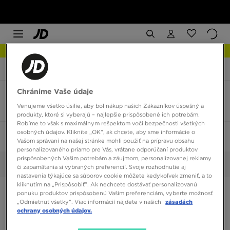
NOVINKY Zistite viac
JD Sports
UGG Goldenstar Clog
Chránime Vaše údaje
UGG Goldenstar Clog veľkosť 36
Venujeme všetko úsilie, aby bol nákup našich Zákazníkov úspešný a
4 produkty
produkty, ktoré si vyberajú – najlepšie prispôsobené ich potrebám.
Robíme to však s maximálnym rešpektom voči bezpečnosti všetkých
osobných údajov. Kliknite „OK”, ak chcete, aby sme informácie o
Zoradiť:
Odporúčané
Filtrovať
1
Vašom správaní na našej stránke mohli použiť na prípravu obsahu
personalizovaného priamo pre Vás, vrátane odporúčaní produktov
prispôsobených Vašim potrebám a záujmom, personalizovanej reklamy
36
Vybrané:
Vyčistiť
či zapamätania si vybraných preferencií. Svoje rozhodnutie aj
nastavenia týkajúce sa súborov cookie môžete kedykoľvek zmeniť, a to
kliknutím na „Prispôsobiť”. Ak nechcete dostávať personalizovanú
ponuku produktov prispôsobenú Vašim preferenciám, vyberte možnosť
„Odmietnuť všetky”. Viac informácií nájdete v našich
zásadách
ochrany osobných údajov.