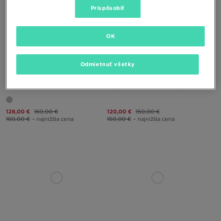
Prispôsobiť
OK
Odmietnuť všetky
UGG GOLDENSTAR CLOG
UGG W GOLDENSTAR CLOG
128,00 €
160,00 €
120,00 €
150,00 €
160,00 €
– najnižšia cena
150,00 €
– najnižšia cena