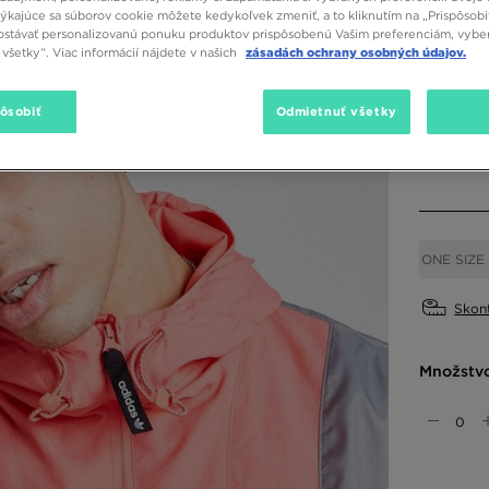
týkajúce sa súborov cookie môžete kedykoľvek zmeniť, a to kliknutím na „Prispôsobi
stávať personalizovanú ponuku produktov prispôsobenú Vašim preferenciám, vybe
všetky”. Viac informácií nájdete v našich
zásadách ochrany osobných údajov.
Dostupné
Čierna
pôsobiť
Odmietnuť všetky
Vybrať v
ONE SIZE
Skont
Množstv