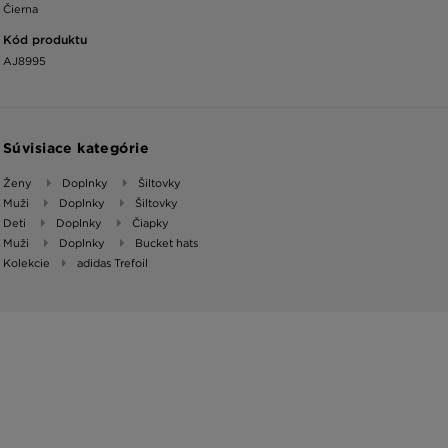
Čierna
Kód produktu
AJ8995
Súvisiace kategórie
Ženy
Doplnky
Šiltovky
Muži
Doplnky
Šiltovky
Deti
Doplnky
Čiapky
Muži
Doplnky
Bucket hats
Kolekcie
adidas Trefoil