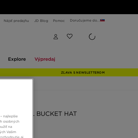
Doručujeme do...
Nájsť predajňu
JD Blog
Pomoc
Explore
Výpredaj
Explore
Výpredaj
ZĽAVA S NEWSLETTEROM
 JD
S TREFOIL BUCKET HAT
– najlepšie
ch osobných
oužiť na
ných Vašim
 €
rozhodnutie aj