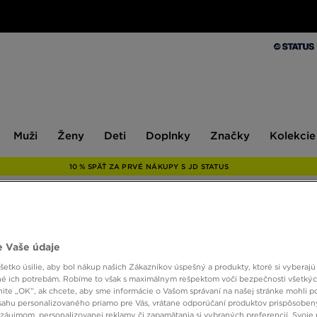
Muži
Ženy
Deti
Doplnky
Značky
Kolekcie
Muži
Ženy
Deti
Doplnky
Značky
Kolekcie
10 % SPÄŤ ZA PRVÉ NÁKUPY S JD STATUS
ONLY AT
 Vaše údaje
ADIDA
etko úsilie, aby bol nákup našich Zákazníkov úspešný a produkty, ktoré si vyberajú 
é ich potrebám. Robíme to však s maximálnym rešpektom voči bezpečnosti všetký
knite „OK”, ak chcete, aby sme informácie o Vašom správaní na našej stránke mohli p
sahu personalizovaného priamo pre Vás, vrátane odporúčaní produktov prispôsobe
14,00
záujmom, personalizovanej reklamy či zapamätania si vybraných preferencií. Svoje 