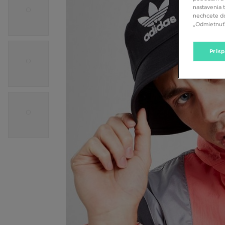
nastavenia 
nechcete do
„Odmietnuť 
Pris