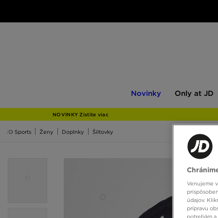
Novinky
Only
Novinky
Only at JD
at
JD
NOVINKY Zistite viac
JD Sports
Ženy
Doplnky
Šiltovky
Chránime
Venujeme vš
prispôsoben
údajov. Kli
prípravu ob
potrebám a 