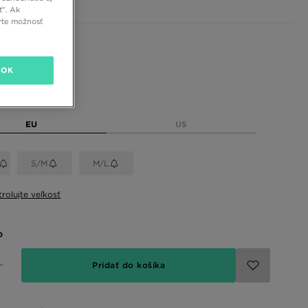
ť”. Ak
rte možnosť
 farby
OK
eľkosť
EU
US
S/M
M/L
rolujte veľkosť
o
Pridať do košíka