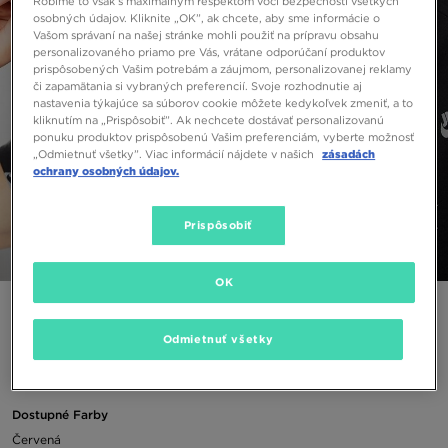
Robíme to však s maximálnym rešpektom voči bezpečnosti všetkých
osobných údajov. Kliknite „OK”, ak chcete, aby sme informácie o
Vašom správaní na našej stránke mohli použiť na prípravu obsahu
personalizovaného priamo pre Vás, vrátane odporúčaní produktov
prispôsobených Vašim potrebám a záujmom, personalizovanej reklamy
či zapamätania si vybraných preferencií. Svoje rozhodnutie aj
nastavenia týkajúce sa súborov cookie môžete kedykoľvek zmeniť, a to
kliknutím na „Prispôsobiť”. Ak nechcete dostávať personalizovanú
ponuku produktov prispôsobenú Vašim preferenciám, vyberte možnosť
„Odmietnuť všetky”. Viac informácií nájdete v našich
zásadách
ochrany osobných údajov.
Prispôsobiť
1/4
OK
JORDAN KLOBÚK JUMPMAN
Odmietnuť všetky
19,00 €
Dostupné Farby
Červená