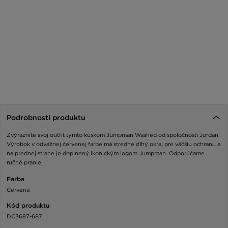
Podrobnosti produktu
Zvýraznite svoj outfit týmto kúskom Jumpman Washed od spoločnosti Jordan.
Výrobok v odvážnej červenej farbe má stredne dlhý okraj pre väčšiu ochranu a
na prednej strane je doplnený ikonickým logom Jumpman. Odporúčame
ručné pranie.
Farba
Červená
Kód produktu
DC3687-687