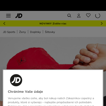
NOVINKY Zistite viac
JD Sports
Ženy
Doplnky
Šiltovky
Chránime Vaše údaje
Venujeme všetko úsilie, aby bol nákup našich Zákazníkov úspešný a
produkty, ktoré si vyberajú – najlepšie prispôsobené ich potrebám.