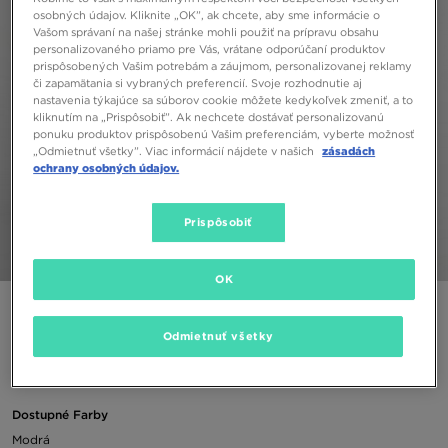
osobných údajov. Kliknite „OK”, ak chcete, aby sme informácie o
Vašom správaní na našej stránke mohli použiť na prípravu obsahu
personalizovaného priamo pre Vás, vrátane odporúčaní produktov
prispôsobených Vašim potrebám a záujmom, personalizovanej reklamy
či zapamätania si vybraných preferencií. Svoje rozhodnutie aj
nastavenia týkajúce sa súborov cookie môžete kedykoľvek zmeniť, a to
kliknutím na „Prispôsobiť”. Ak nechcete dostávať personalizovanú
ponuku produktov prispôsobenú Vašim preferenciám, vyberte možnosť
„Odmietnuť všetky”. Viac informácií nájdete v našich
zásadách
ochrany osobných údajov.
Prispôsobiť
1/5
OK
LEVI'S ČIAPKA CLASSIC TAB CAP
Odmietnuť všetky
14,00 €
Dostupné Farby
Modrá