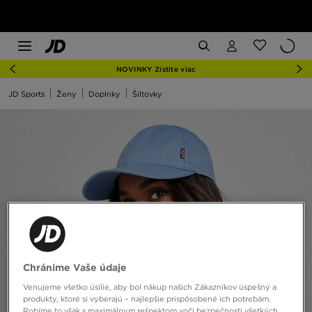
NOVINKY Zistite viac
JD Sports
Ženy
Doplnky
Šiltovky
Chránime Vaše údaje
Venujeme všetko úsilie, aby bol nákup našich Zákazníkov úspešný a
produkty, ktoré si vyberajú – najlepšie prispôsobené ich potrebám.
Robíme to však s maximálnym rešpektom voči bezpečnosti všetkých