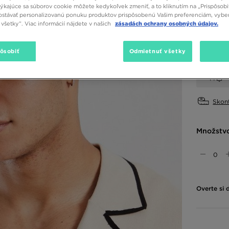
týkajúce sa súborov cookie môžete kedykoľvek zmeniť, a to kliknutím na „Prispôsobi
stávať personalizovanú ponuku produktov prispôsobenú Vašim preferenciám, vybe
Dostupné
všetky”. Viac informácií nájdete v našich
zásadách ochrany osobných údajov.
Čierna
pôsobiť
Odmietnuť všetky
Vybrať v
M
Skont
Množstv
Overte si 