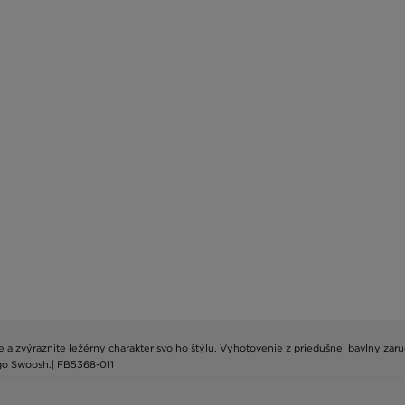
ike a zvýraznite ležérny charakter svojho štýlu. Vyhotovenie z priedušnej bavlny za
ogo Swoosh.| FB5368-011