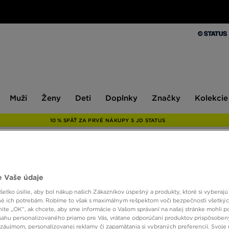
Muži
Ženy
Deti
Doplnky
Značky
Kolekcie
Muži
Ženy
Deti
Doplnky
Značky
Kolekcie
10 % SPÄŤ ZA PRVÉ NÁKUPY S JD STATUS
NIKE 
 Vaše údaje
etko úsilie, aby bol nákup našich Zákazníkov úspešný a produkty, ktoré si vyberajú 
é ich potrebám. Robíme to však s maximálnym rešpektom voči bezpečnosti všetký
28,00
knite „OK”, ak chcete, aby sme informácie o Vašom správaní na našej stránke mohli p
sahu personalizovaného priamo pre Vás, vrátane odporúčaní produktov prispôsobe
záujmom, personalizovanej reklamy či zapamätania si vybraných preferencií. Svoje 