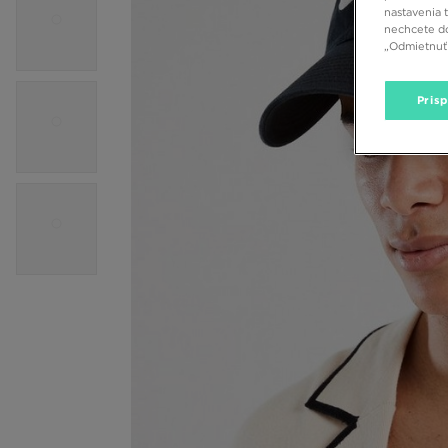
nastavenia 
nechcete do
„Odmietnuť 
Pris