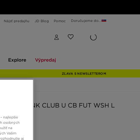
Doručujeme do...
Nájsť predajňu
JD Blog
Pomoc
Explore
Výpredaj
Explore
Výpredaj
ZĽAVA S NEWSLETTEROM
ČIAPKA U NK CLUB U CB FUT WSH L
– najlepšie
ch osobných
 €
oužiť na
ných Vašim
rozhodnutie aj