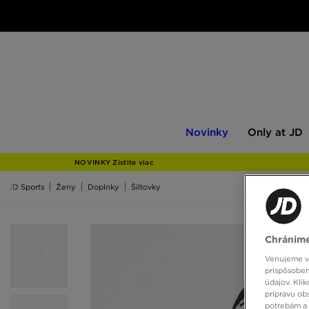
Novinky
Only
Novinky
Only at JD
at
JD
NOVINKY Zistite viac
JD Sports
Ženy
Doplnky
Šiltovky
Chránime
Venujeme vš
prispôsoben
údajov. Kli
prípravu ob
potrebám a 