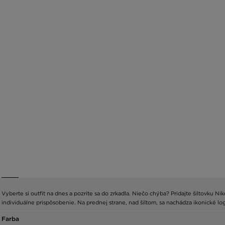
Vyberte si outfit na dnes a pozrite sa do zrkadla. Niečo chýba? Pridajte šiltovku N
individuálne prispôsobenie. Na prednej strane, nad šiltom, sa nachádza ikonické l
Farba