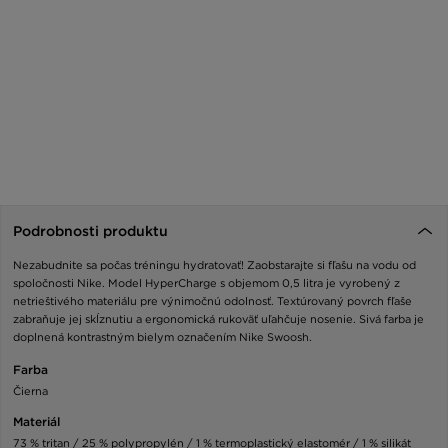
Podrobnosti produktu
Nezabudnite sa počas tréningu hydratovať! Zaobstarajte si fľašu na vodu od
spoločnosti Nike. Model HyperCharge s objemom 0,5 litra je vyrobený z
netrieštivého materiálu pre výnimočnú odolnosť. Textúrovaný povrch fľaše
zabraňuje jej skĺznutiu a ergonomická rukoväť uľahčuje nosenie. Sivá farba je
doplnená kontrastným bielym označením Nike Swoosh.
Farba
Čierna
Materiál
73 % tritan / 25 % polypropylén / 1 % termoplastický elastomér / 1 % silikát