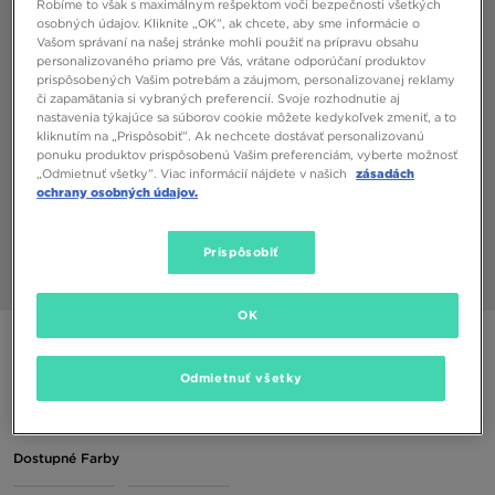
Robíme to však s maximálnym rešpektom voči bezpečnosti všetkých
osobných údajov. Kliknite „OK”, ak chcete, aby sme informácie o
Vašom správaní na našej stránke mohli použiť na prípravu obsahu
personalizovaného priamo pre Vás, vrátane odporúčaní produktov
prispôsobených Vašim potrebám a záujmom, personalizovanej reklamy
či zapamätania si vybraných preferencií. Svoje rozhodnutie aj
nastavenia týkajúce sa súborov cookie môžete kedykoľvek zmeniť, a to
kliknutím na „Prispôsobiť”. Ak nechcete dostávať personalizovanú
ponuku produktov prispôsobenú Vašim preferenciám, vyberte možnosť
„Odmietnuť všetky”. Viac informácií nájdete v našich
zásadách
ochrany osobných údajov.
Prispôsobiť
1/3
OK
ADIDAS PONOŽKY 3-PACK SOCKS HIGH CREW
Odmietnuť všetky
4,00 €
Dostupné Farby