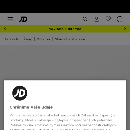
NOVINKY Zistite viac
JD Sports
Ženy
Doplnky
Starostlivosť o obuv
Chránime Vaše údaje
Venujeme všetko úsilie, aby bol nákup našich Zákazníkov úspešný a
produkty, ktoré si vyberajú – najlepšie prispôsobené ich potrebám.
Robíme to však s maximálnym rešpektom voči bezpečnosti všetkých
osobných údajov. Kliknite „OK”, ak chcete, aby sme informácie o