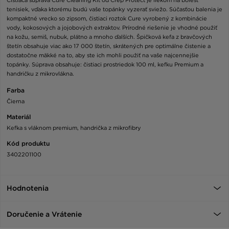
Čistiaca súprava Cure Cleaning Kit od Crep Protect je liekom na bolesť
tenisiek, vďaka ktorému budú vaše topánky vyzerať sviežo. Súčasťou balenia je
kompaktné vrecko so zipsom, čistiaci roztok Cure vyrobený z kombinácie
vody, kokosových a jojobových extraktov. Prírodné riešenie je vhodné použiť
na kožu, semiš, nubuk, plátno a mnoho ďalších. Špičková kefa z bravčových
štetín obsahuje viac ako 17 000 štetín, skrátených pre optimálne čistenie a
dostatočne mäkké na to, aby ste ich mohli použiť na vaše najcennejšie
topánky. Súprava obsahuje: čistiaci prostriedok 100 ml, kefku Premium a
handričku z mikrovlákna.
Farba
Čierna
Materiál
Kefka s vláknom premium, handrička z mikrofibry
Kód produktu
3402201100
Hodnotenia
Doručenie a Vrátenie