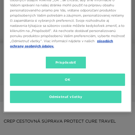
Vašom správaní na našej stránke mohli použiť na prípravu obsahu
personalizovaného priamo pre Vás, vrátane odporúčaní produktov
prispôsobených Vašim potrebám a záujmom, personalizovanej reklamy
či zapamätania si vybraných preferencií. Svoje rozhodnutie aj
nastavenia týkajúce sa súborov cookie môžete kedykoľvek zmeniť, a to
kliknutím na „Prispôsobiť”. Ak nechcete dostávať personalizovanú
ponuku produktov prispôsobenú Vašim preferenciám, vyberte možnosť
„Odmietnuť všetky”. Viac informácií nájdete v našich
zásadách
ochrany osobných údajov.
Prispôsobiť
1/6
OK
Obrázky
Video
Odmietnuť všetky
ŠPECIÁLNY PRODUKT
CREP CESTOVNÁ SÚPRAVA PROTECT CURE TRAVEL