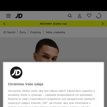
NOVINKY Zistite viac
JD Sports
Ženy
Doplnky
Tašky a kabelky
Chránime Vaše údaje
Venujeme všetko úsilie, aby bol nákup našich Zákazníkov úspešný a
produkty, ktoré si vyberajú – najlepšie prispôsobené ich potrebám.
Robíme to však s maximálnym rešpektom voči bezpečnosti všetkých
osobných údajov. Kliknite „OK”, ak chcete, aby sme informácie o