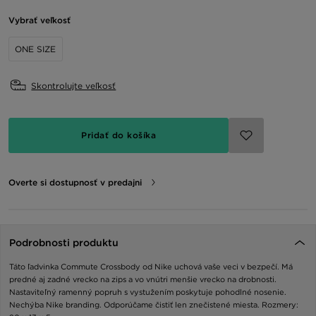
Vybrať veľkosť
ONE SIZE
Skontrolujte veľkosť
Pridať do košíka
Overte si dostupnosť v predajni
Podrobnosti produktu
Táto ľadvinka Commute Crossbody od Nike uchová vaše veci v bezpečí. Má
predné aj zadné vrecko na zips a vo vnútri menšie vrecko na drobnosti.
Nastaviteľný ramenný popruh s vystužením poskytuje pohodlné nosenie.
Nechýba Nike branding. Odporúčame čistiť len znečistené miesta. Rozmery: