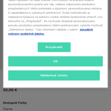
Vašom správaní na našej stránke mohli použiť na prípravu obsahu
personalizovaného priamo pre Vás, vrátane odporúčaní produktov
prispôsobených Vašim potrebám a záujmom, personalizovanej reklamy
či zapamätania si vybraných preferencií. Svoje rozhodnutie aj
nastavenia týkajúce sa súborov cookie môžete kedykoľvek zmeniť, a to
kliknutím na „Prispôsobiť”. Ak nechcete dostávať personalizovanú
ponuku produktov prispôsobenú Vašim preferenciám, vyberte možnosť
„Odmietnuť všetky”. Viac informácií nájdete v našich
zásadách
ochrany osobných údajov.
Prispôsobiť
OK
1/6
Odmietnuť všetky
NIKE TAŠKA NK NSW COMMUTE CROSSBODY
30,00 €
Dostupné Farby
Čierna