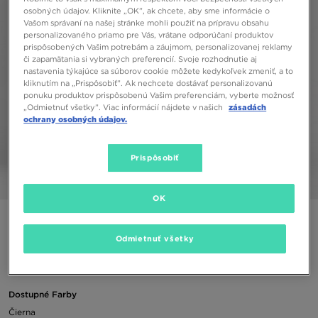
osobných údajov. Kliknite „OK”, ak chcete, aby sme informácie o
Vašom správaní na našej stránke mohli použiť na prípravu obsahu
personalizovaného priamo pre Vás, vrátane odporúčaní produktov
prispôsobených Vašim potrebám a záujmom, personalizovanej reklamy
či zapamätania si vybraných preferencií. Svoje rozhodnutie aj
nastavenia týkajúce sa súborov cookie môžete kedykoľvek zmeniť, a to
kliknutím na „Prispôsobiť”. Ak nechcete dostávať personalizovanú
ponuku produktov prispôsobenú Vašim preferenciám, vyberte možnosť
„Odmietnuť všetky”. Viac informácií nájdete v našich
zásadách
ochrany osobných údajov.
Prispôsobiť
1/7
OK
NIKE TAŠKA WOVEN GYM CLUB 2
Odmietnuť všetky
33,00 €
Dostupné Farby
Čierna