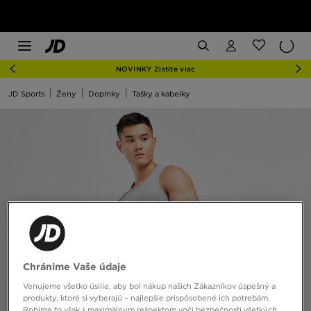
NOVINKY Zistite viac
JD Sports
Ženy
Doplnky
Tašky a kabelky
Chránime Vaše údaje
Venujeme všetko úsilie, aby bol nákup našich Zákazníkov úspešný a
produkty, ktoré si vyberajú – najlepšie prispôsobené ich potrebám.
Robíme to však s maximálnym rešpektom voči bezpečnosti všetkých