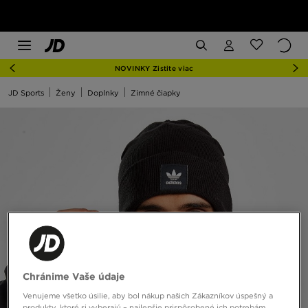
NOVINKY Zistite viac
JD Sports
Ženy
Doplnky
Zimné čiapky
Chránime Vaše údaje
Venujeme všetko úsilie, aby bol nákup našich Zákazníkov úspešný a
produkty, ktoré si vyberajú – najlepšie prispôsobené ich potrebám.