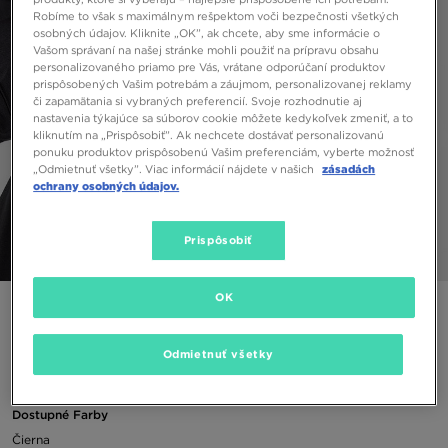
Robíme to však s maximálnym rešpektom voči bezpečnosti všetkých
osobných údajov. Kliknite „OK”, ak chcete, aby sme informácie o
Vašom správaní na našej stránke mohli použiť na prípravu obsahu
personalizovaného priamo pre Vás, vrátane odporúčaní produktov
prispôsobených Vašim potrebám a záujmom, personalizovanej reklamy
či zapamätania si vybraných preferencií. Svoje rozhodnutie aj
nastavenia týkajúce sa súborov cookie môžete kedykoľvek zmeniť, a to
kliknutím na „Prispôsobiť”. Ak nechcete dostávať personalizovanú
ponuku produktov prispôsobenú Vašim preferenciám, vyberte možnosť
„Odmietnuť všetky”. Viac informácií nájdete v našich
zásadách
ochrany osobných údajov.
Prispôsobiť
1/4
OK
ADIDAS TREFOIL BEANIE
Odmietnuť všetky
12,00 €
Dostupné Farby
Čierna