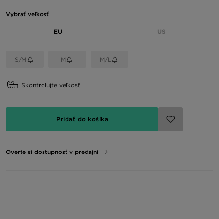
Vybrať veľkosť
EU
US
S/M
M
M/L
Skontrolujte veľkosť
Pridať do košíka
Overte si dostupnosť v predajni