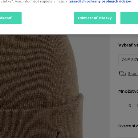
33,00 €
-
všetky”. Viac informácií nájdete v našich
zásadách ochrany osobných údajov.
pôsobiť
Odmietnuť všetky
Dostupné
Hnedá
Vybrať v
ONE SIZ
Skont
Množstv
Overte si 