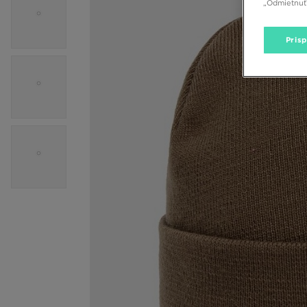
„Odmietnuť 
Pris