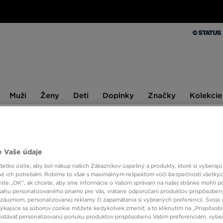
Muži
Ženy
Deti
Doplnky
Značky
Kolekcie
Muži
Ženy
Deti
Doplnky
Značky
Kolekcie
10 % SPÄŤ ZA PRVÉ NÁKUPY S JD STATUS
 Vaše údaje
JORDA
etko úsilie, aby bol nákup našich Zákazníkov úspešný a produkty, ktoré si vyberajú 
é ich potrebám. Robíme to však s maximálnym rešpektom voči bezpečnosti všetký
knite „OK”, ak chcete, aby sme informácie o Vašom správaní na našej stránke mohli p
sahu personalizovaného priamo pre Vás, vrátane odporúčaní produktov prispôsobe
16,00 
záujmom, personalizovanej reklamy či zapamätania si vybraných preferencií. Svoje 
týkajúce sa súborov cookie môžete kedykoľvek zmeniť, a to kliknutím na „Prispôsobi
19,00 €
-
stávať personalizovanú ponuku produktov prispôsobenú Vašim preferenciám, vybe