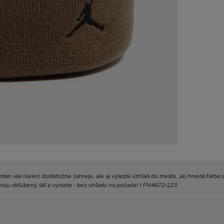
an vás nielen dostatočne zahreje, ale aj vylepší vzhľad do mesta. Jej hnedá farba 
voju obľúbený šáľ a vyrazte - bez ohľadu na počasie! I FN4672-223