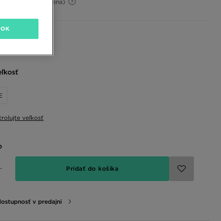
52%
(Počiatočná cena)
OK
 farby
eľkosť
E
rolujte veľkosť
o
Pridať do košíka
dostupnosť v predajni