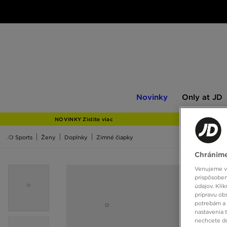
Novinky
Only
Novinky
Only at JD
at
JD
NOVINKY Zistite viac
JD Sports
Ženy
Doplnky
Zimné čiapky
Chránime
Venujeme vš
prispôsoben
údajov. Kli
prípravu ob
potrebám a 
nastavenia 
nechcete do