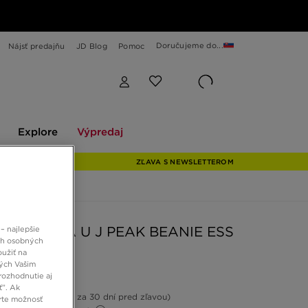
Doručujeme do...
Nájsť predajňu
JD Blog
Pomoc
Explore
Výpredaj
Explore
Výpredaj
ZĽAVA S NEWSLETTEROM
N ČIAPKA U J PEAK BEANIE ESS
– najlepšie
ch osobných
oužiť na
ných Vašim
€
rozhodnutie aj
ť”. Ak
16%
(Najnižšia cena za 30 dní pred zľavou)
rte možnosť