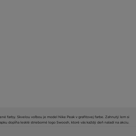
né farby. Skvelou voľbou je model Nike Peak v grafitovej farbe. Zahnutý lem si
iapku dopĺňa lesklé strieborné logo Swoosh, ktoré vás každý deň naladí na akciu.