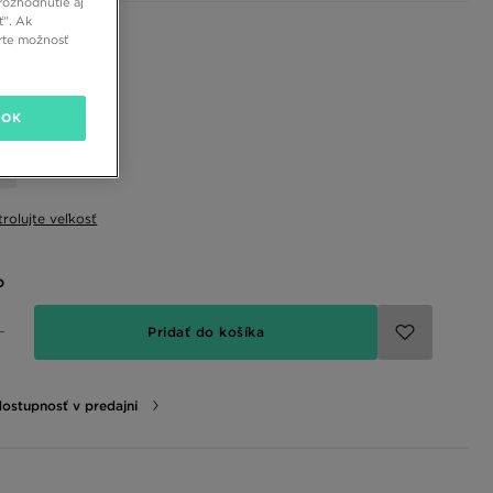
rozhodnutie aj
ť”. Ak
 farby
rte možnosť
rá
eľkosť
OK
rolujte veľkosť
o
Pridať do košíka
dostupnosť v predajni