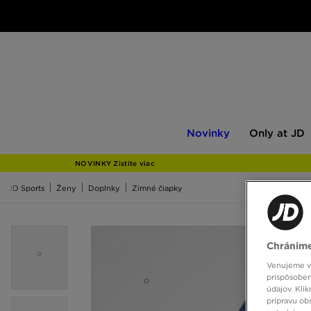
Novinky
Only
Novinky
Only at JD
at
JD
NOVINKY Zistite viac
JD Sports
Ženy
Doplnky
Zimné čiapky
Chránime
Venujeme vš
prispôsoben
údajov. Kli
prípravu ob