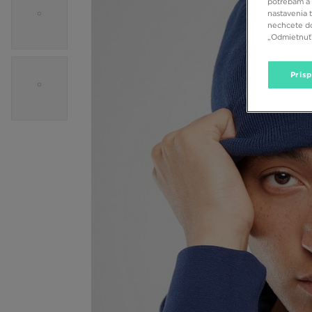
potrebám a 
nastavenia 
nechcete do
„Odmietnuť 
Pris