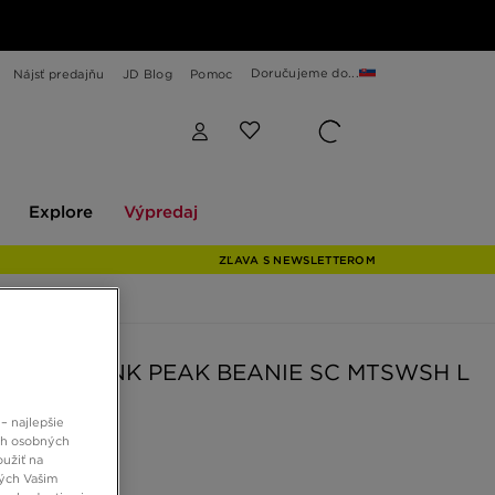
Doručujeme do...
Nájsť predajňu
JD Blog
Pomoc
Explore
Výpredaj
Explore
Výpredaj
ZĽAVA S NEWSLETTEROM
ČIAPKA U NK PEAK BEANIE SC MTSWSH L
– najlepšie
€
ch osobných
oužiť na
ných Vašim