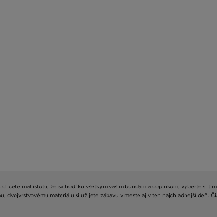
 chcete mať istotu, že sa hodí ku všetkým vašim bundám a doplnkom, vyberte si tlme
mu, dvojvrstvovému materiálu si užijete zábavu v meste aj v ten najchladnejší deň. Č