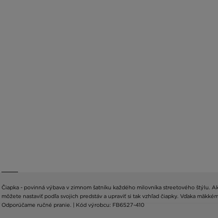
Čiapka - povinná výbava v zimnom šatníku každého milovníka streetového štýlu. Ak
môžete nastaviť podľa svojich predstáv a upraviť si tak vzhľad čiapky. Vďaka mäkké
Odporúčame ručné pranie. | Kód výrobcu: FB6527-410