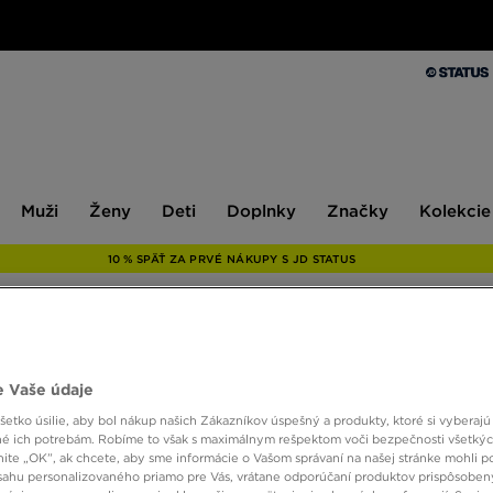
Muži
Ženy
Deti
Doplnky
Značky
Kolekcie
Muži
Ženy
Deti
Doplnky
Značky
Kolekcie
10 % SPÄŤ ZA PRVÉ NÁKUPY S JD STATUS
NIKE 
 Vaše údaje
etko úsilie, aby bol nákup našich Zákazníkov úspešný a produkty, ktoré si vyberajú 
16,00 
é ich potrebám. Robíme to však s maximálnym rešpektom voči bezpečnosti všetký
knite „OK”, ak chcete, aby sme informácie o Vašom správaní na našej stránke mohli p
sahu personalizovaného priamo pre Vás, vrátane odporúčaní produktov prispôsobe