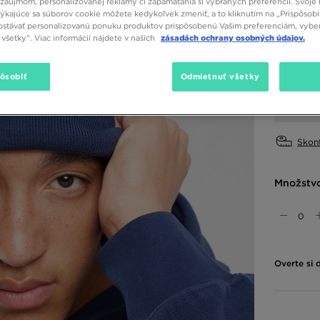
záujmom, personalizovanej reklamy či zapamätania si vybraných preferencií. Svoje 
týkajúce sa súborov cookie môžete kedykoľvek zmeniť, a to kliknutím na „Prispôsobi
Dostupné
stávať personalizovanú ponuku produktov prispôsobenú Vašim preferenciám, vybe
všetky”. Viac informácií nájdete v našich
zásadách ochrany osobných údajov.
Tmavomod
Vybrať v
pôsobiť
Odmietnuť všetky
ONE SIZE
Skont
Množstv
Overte si 